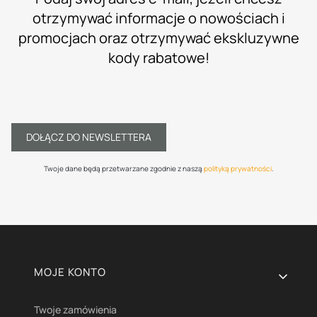
otrzymywać informacje o nowościach i
promocjach oraz otrzymywać ekskluzywne
kody rabatowe!
DOŁĄCZ DO NEWSLETTERA
Twoje dane będą przetwarzane zgodnie z naszą
polityką prywatności
.
Linki w stopce
MOJE KONTO
Twoje zamówienia