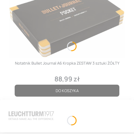
Notatnik Bullet Journal A6 Kropka ZESTAW 3 sztuki ŻÓŁTY
88,99 zł
Cena
DO KOSZYKA