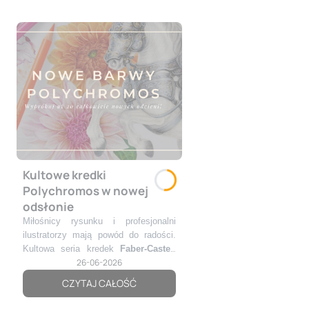
Kultowe kredki
Polychromos w nowej
odsłonie
Miłośnicy rysunku i profesjonalni
ilustratorzy mają powód do radości.
Kultowa seria kredek
Faber-Castell
26-06-2026
Polychromos
została rozszerzona
o
20 zupełnie nowych kolorów
,
CZYTAJ CAŁOŚĆ
dzięki czemu paleta liczy teraz
aż
140 odcieni
. To największa