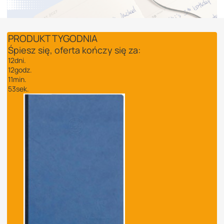
PRODUKT TYGODNIA
Śpiesz się, oferta kończy się za:
12
dni.
12
godz.
11
min.
53
sek.