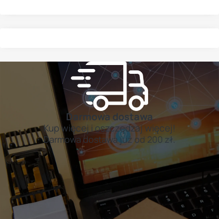
zmiana w historii tej serii od wielu lat i
doskonała wiadomość dla wszystkich,
którzy cenią najwyższą jakość oraz
perfekcyjne odwzorowanie barw.
Darmowa dostawa
Kup więcej i oszczędzaj więcej!
Darmowa dostawa już od 200 zł.