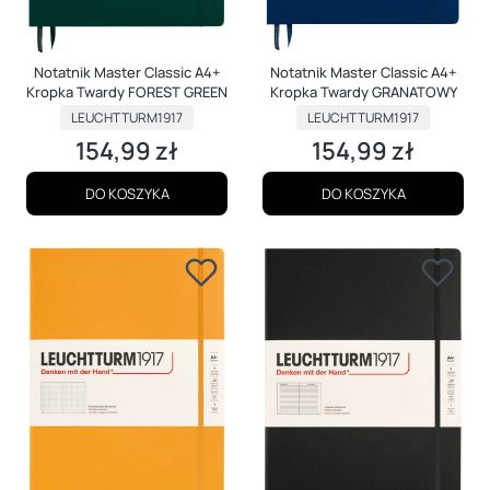
Notatnik Master Classic A4+
Notatnik Master Classic A4+
Kropka Twardy FOREST GREEN
Kropka Twardy GRANATOWY
PRODUCENT
PRODUCENT
LEUCHTTURM1917
LEUCHTTURM1917
154,99 zł
154,99 zł
Cena
Cena
DO KOSZYKA
DO KOSZYKA