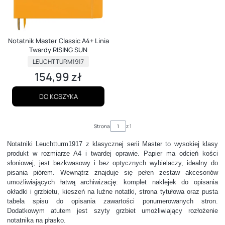
Notatnik Master Classic A4+ Linia
Twardy RISING SUN
PRODUCENT
LEUCHTTURM1917
154,99 zł
Cena
DO KOSZYKA
Strona
z 1
Notatniki Leuchtturm1917 z klasycznej serii Master to wysokiej klasy
produkt w rozmiarze A4 i twardej oprawie. Papier ma odcień kości
słoniowej, jest bezkwasowy i bez optycznych wybielaczy, idealny do
pisania piórem. Wewnątrz znajduje się pełen zestaw akcesoriów
umożliwiających łatwą archiwizację: komplet naklejek do opisania
okładki i grzbietu, kieszeń na luźne notatki, strona tytułowa oraz pusta
tabela spisu do opisania zawartości ponumerowanych stron.
Dodatkowym atutem jest szyty grzbiet umożliwiający rozłożenie
notatnika na płasko.