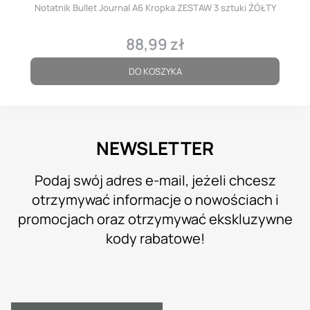
Notatnik Bullet Journal A6 Kropka ZESTAW 3 sztuki ŻÓŁTY
88,99 zł
Cena
DO KOSZYKA
NEWSLETTER
Podaj swój adres e-mail, jeżeli chcesz
otrzymywać informacje o nowościach i
promocjach oraz otrzymywać ekskluzywne
kody rabatowe!