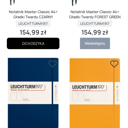
Notatnik Master Classic A4+
Notatnik Master Classic A4+
Gładki Twardy CZARNY
Gładki Twardy FOREST GREEN
PRODUCENT
PRODUCENT
LEUCHTTURM1917
LEUCHTTURM1917
154,99 zł
154,99 zł
Cena
Cena
DO KOSZYKA
Niedostępny