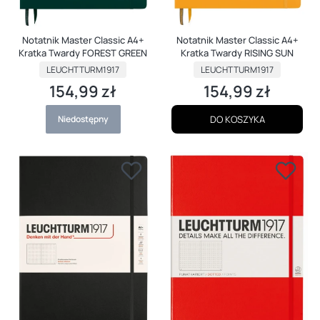
Notatnik Master Classic A4+
Notatnik Master Classic A4+
Kratka Twardy FOREST GREEN
Kratka Twardy RISING SUN
PRODUCENT
PRODUCENT
LEUCHTTURM1917
LEUCHTTURM1917
154,99 zł
154,99 zł
Cena
Cena
Niedostępny
DO KOSZYKA