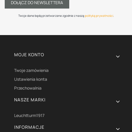
DOŁĄCZ DO NEWSLETTERA
Twoje dane będą przetwarzane zgodnie z naszą
polityką prywatności
.
Linki w stopce
MOJE KONTO
Twoje zamówienia
Ustawienia konta
Przechowalnia
NASZE MARKI
Leuchtturm1917
INFORMACJE