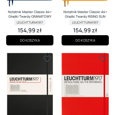
Notatnik Master Classic A4+
Notatnik Master Classic A4+
Gładki Twardy GRANATOWY
Gładki Twardy RISING SUN
PRODUCENT
PRODUCENT
LEUCHTTURM1917
LEUCHTTURM1917
154,99 zł
154,99 zł
Cena
Cena
DO KOSZYKA
DO KOSZYKA