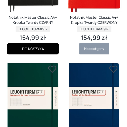
Notatnik Master Classic A4+
Notatnik Master Classic A4+
Kropka Twardy CZARNY
Kropka Twardy CZERWONY
PRODUCENT
PRODUCENT
LEUCHTTURM1917
LEUCHTTURM1917
154,99 zł
154,99 zł
Cena
Cena
DO KOSZYKA
Niedostępny