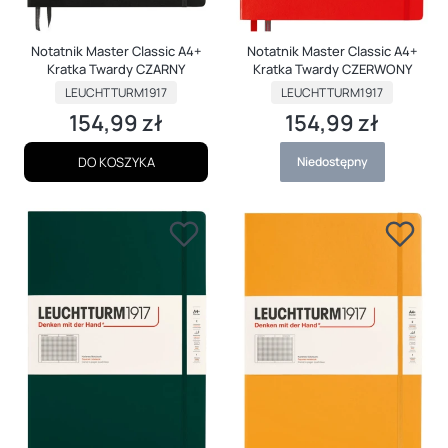
Notatnik Master Classic A4+
Notatnik Master Classic A4+
Kratka Twardy CZARNY
Kratka Twardy CZERWONY
PRODUCENT
PRODUCENT
LEUCHTTURM1917
LEUCHTTURM1917
154,99 zł
154,99 zł
Cena
Cena
DO KOSZYKA
Niedostępny