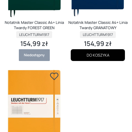
Notatnik Master Classic A4+ Linia
Notatnik Master Classic A4+ Linia
Twardy FOREST GREEN
Twardy GRANATOWY
PRODUCENT
PRODUCENT
LEUCHTTURM1917
LEUCHTTURM1917
154,99 zł
154,99 zł
Cena
Cena
Niedostępny
DO KOSZYKA