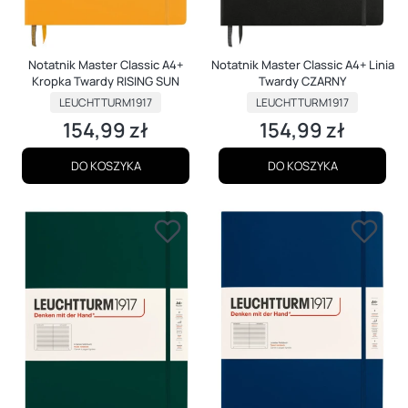
Notatnik Master Classic A4+
Notatnik Master Classic A4+ Linia
Kropka Twardy RISING SUN
Twardy CZARNY
PRODUCENT
PRODUCENT
LEUCHTTURM1917
LEUCHTTURM1917
154,99 zł
154,99 zł
Cena
Cena
DO KOSZYKA
DO KOSZYKA