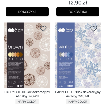
12,90 zł
Cena
DO KOSZYKA
DO KOSZYKA
HAPPY COLOR Blok dekoracyjny
HAPPY COLOR Blok dekoracyjny
A4 170g BROWN
A4 170g CRISTAL
PRODUCENT
PRODUCENT
HAPPY COLOR
HAPPY COLOR