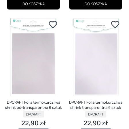
DO KOSZYKA
DO KOSZYKA
DPCRAFT Folia termokurczliwa
DPCRAFT Folia termokurczliwa
shrink półtransparentna 6 sztuk
shrink transparentna 6 sztuk
PRODUCENT
PRODUCENT
DPCRAFT
DPCRAFT
22,90 zł
22,90 zł
Cena
Cena