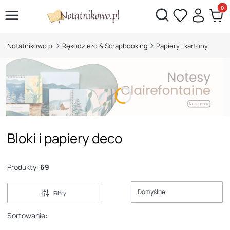
Otwórz wyszukiwarkę
Produk
Notatnikowo.pl
Rękodzieło & Scrapbooking
Papiery i kartony
Bloki i papiery deco
Produkty:
69
Domyślne
Filtry
Sortowanie: