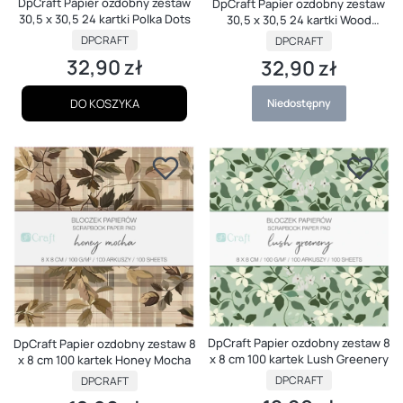
DpCraft Papier ozdobny zestaw
DpCraft Papier ozdobny zestaw
30,5 x 30,5 24 kartki Polka Dots
30,5 x 30,5 24 kartki Wood
Textures
PRODUCENT
PRODUCENT
DPCRAFT
DPCRAFT
32,90 zł
32,90 zł
Cena
Cena
DO KOSZYKA
Niedostępny
DpCraft Papier ozdobny zestaw 8
DpCraft Papier ozdobny zestaw 8
x 8 cm 100 kartek Lush Greenery
x 8 cm 100 kartek Honey Mocha
PRODUCENT
PRODUCENT
DPCRAFT
DPCRAFT