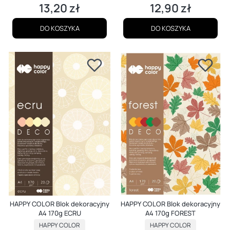
13,20 zł
12,90 zł
Cena
Cena
DO KOSZYKA
DO KOSZYKA
HAPPY COLOR Blok dekoracyjny
HAPPY COLOR Blok dekoracyjny
A4 170g ECRU
A4 170g FOREST
PRODUCENT
PRODUCENT
HAPPY COLOR
HAPPY COLOR