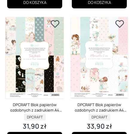
DO KOSZYKA
DO KOSZYKA
DPCRAFT Blok papierów
DPCRAFT Blok papierów
ozdobnych z zadrukiem A4
ozdobnych z zadrukiem A4
Frosty Pastels
Marisella&Me
PRODUCENT
PRODUCENT
DPCRAFT
DPCRAFT
31,90 zł
33,90 zł
Cena
Cena