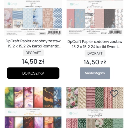
DpCraft Papier ozdobny zestaw
DpCraft Papier ozdobny zestaw
15,2 x 15,2 24 kartki Romantic
15,2 x 15,2 24 kartki Sweet
Escape
Memories
PRODUCENT
PRODUCENT
DPCRAFT
DPCRAFT
14,50 zł
14,50 zł
Cena
Cena
DO KOSZYKA
Niedostępny