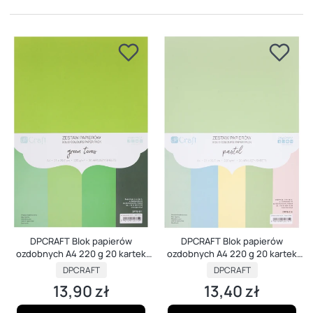
DPCRAFT Blok papierów
DPCRAFT Blok papierów
ozdobnych A4 220 g 20 kartek
ozdobnych A4 220 g 20 kartek
Green Tones
Pastels
PRODUCENT
PRODUCENT
DPCRAFT
DPCRAFT
13,90 zł
13,40 zł
Cena
Cena