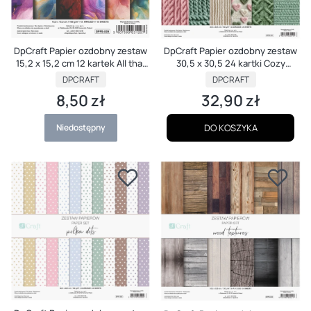
DpCraft Papier ozdobny zestaw
DpCraft Papier ozdobny zestaw
30,5 x 30,5 24 kartki Cozy
15,2 x 15,2 cm 12 kartek All that
Knitted
marble
PRODUCENT
PRODUCENT
DPCRAFT
DPCRAFT
32,90 zł
8,50 zł
Cena
Cena
Niedostępny
DO KOSZYKA