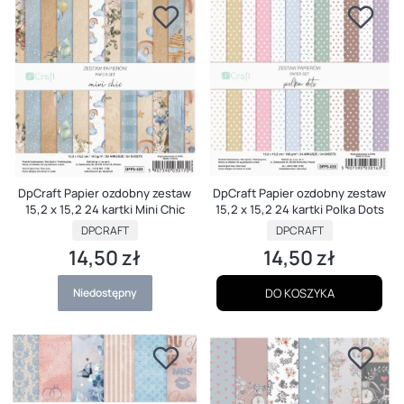
DpCraft Papier ozdobny zestaw
DpCraft Papier ozdobny zestaw
15,2 x 15,2 24 kartki Polka Dots
15,2 x 15,2 24 kartki Mini Chic
PRODUCENT
PRODUCENT
DPCRAFT
DPCRAFT
14,50 zł
14,50 zł
Cena
Cena
Niedostępny
DO KOSZYKA