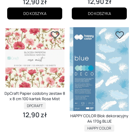
12,90 zł
12,90 zł
Cena
Cena
DO KOSZYKA
DO KOSZYKA
DpCraft Papier ozdobny zestaw 8
x 8 cm 100 kartek Rose Mist
PRODUCENT
DPCRAFT
12,90 zł
Cena
HAPPY COLOR Blok dekoracyjny
A4 170g BLUE
PRODUCENT
HAPPY COLOR