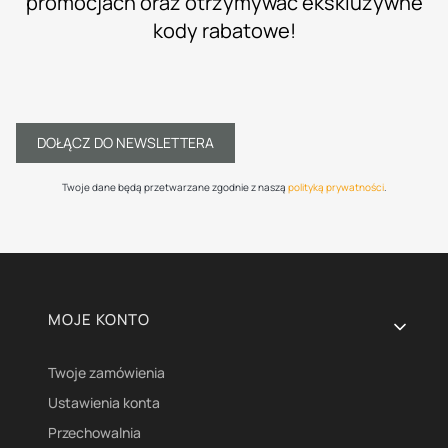
promocjach oraz otrzymywać ekskluzywne
kody rabatowe!
DOŁĄCZ DO NEWSLETTERA
Twoje dane będą przetwarzane zgodnie z naszą
polityką prywatności
.
Linki w stopce
MOJE KONTO
Twoje zamówienia
Ustawienia konta
Przechowalnia