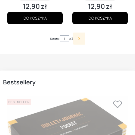
12,90 zł
12,90 zł
Cena
Cena
DO KOSZYKA
DO KOSZYKA
Strona
z 3
Bestsellery
BESTSELLER