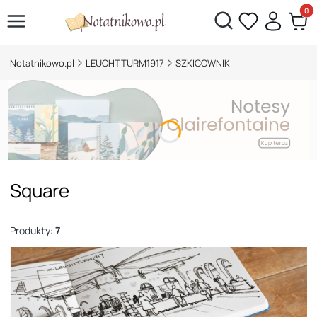
Otwórz wyszukiwarkę
Produk
Notatnikowo.pl
LEUCHTTURM1917
SZKICOWNIKI
Square
Produkty:
7