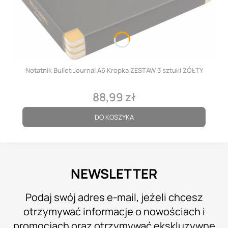
Notatnik Bullet Journal A6 Kropka ZESTAW 3 sztuki ŻÓŁTY
88,99 zł
Cena
DO KOSZYKA
NEWSLETTER
Podaj swój adres e-mail, jeżeli chcesz
otrzymywać informacje o nowościach i
promocjach oraz otrzymywać ekskluzywne