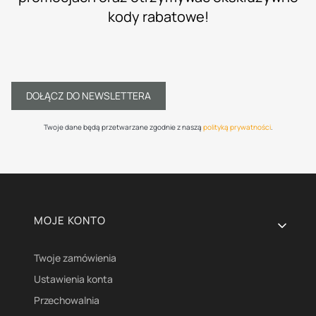
kody rabatowe!
DOŁĄCZ DO NEWSLETTERA
Twoje dane będą przetwarzane zgodnie z naszą
polityką prywatności
.
Linki w stopce
MOJE KONTO
Twoje zamówienia
Ustawienia konta
Przechowalnia