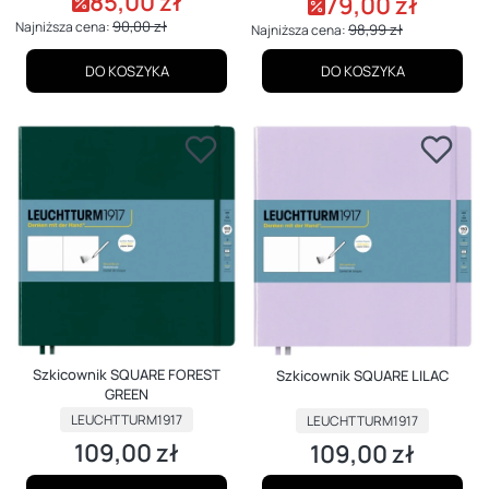
85,00 zł
Cena promocyjna
79,00 zł
Cena promocyjna
90,00 zł
Najniższa cena:
98,99 zł
Najniższa cena:
DO KOSZYKA
DO KOSZYKA
Szkicownik SQUARE FOREST
Szkicownik SQUARE LILAC
GREEN
PRODUCENT
PRODUCENT
LEUCHTTURM1917
LEUCHTTURM1917
109,00 zł
109,00 zł
Cena
Cena