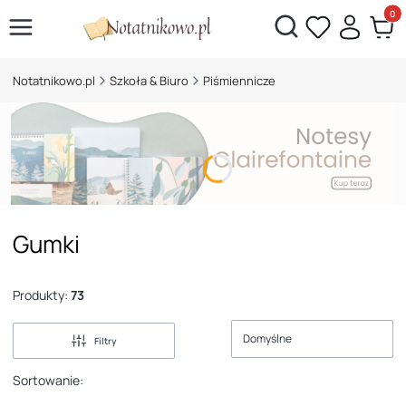
Otwórz wyszukiwarkę
Produk
Notatnikowo.pl
Szkoła & Biuro
Piśmiennicze
Gumki
Produkty:
73
Domyślne
Filtry
Sortowanie: