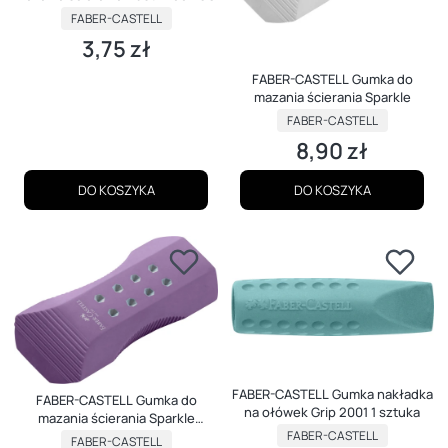
PRODUCENT
FABER-CASTELL
3,75 zł
Cena
FABER-CASTELL Gumka do
mazania ścierania Sparkle
PRODUCENT
FABER-CASTELL
8,90 zł
Cena
DO KOSZYKA
DO KOSZYKA
FABER-CASTELL Gumka nakładka
FABER-CASTELL Gumka do
na ołówek Grip 2001 1 sztuka
mazania ścierania Sparkle
PRODUCENT
KOLOROWA
FABER-CASTELL
PRODUCENT
FABER-CASTELL