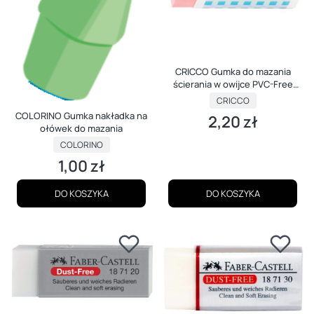
CRICCO Gumka do mazania
ścierania w owijce PVC-Free
Pastel
PRODUCENT
CRICCO
COLORINO Gumka nakładka na
2,20 zł
Cena
ołówek do mazania
PRODUCENT
COLORINO
1,00 zł
Cena
DO KOSZYKA
DO KOSZYKA