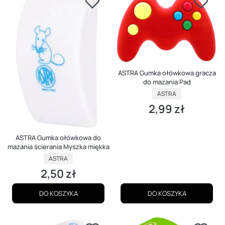
ASTRA Gumka ołówkowa gracza
do mazania Pad
PRODUCENT
ASTRA
2,99 zł
Cena
ASTRA Gumka ołówkowa do
mazania ścierania Myszka miękka
PRODUCENT
ASTRA
2,50 zł
Cena
DO KOSZYKA
DO KOSZYKA