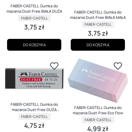
FABER-CASTELL Gumka do
mazania Dust-Free BIAŁA DUŻA
FABER-CASTELL Gumka do
mazania Dust-Free BIAŁA MAŁA
PRODUCENT
FABER-CASTELL
PRODUCENT
FABER-CASTELL
3,75 zł
Cena
3,75 zł
Cena
DO KOSZYKA
DO KOSZYKA
FABER-CASTELL Gumka do
FABER-CASTELL Gumka do
mazania Dust-Free DUŻA
mazania Dust-Free Eco Flow
CZARNA
PRODUCENT
FABER-CASTELL
PRODUCENT
FABER-CASTELL
4,75 zł
Cena
4,99 zł
Cena