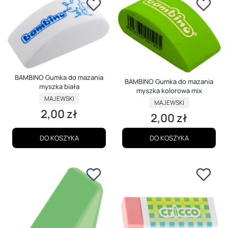
BAMBINO Gumka do mazania
BAMBINO Gumka do mazania
myszka biała
myszka kolorowa mix
PRODUCENT
MAJEWSKI
PRODUCENT
MAJEWSKI
2,00 zł
Cena
2,00 zł
Cena
DO KOSZYKA
DO KOSZYKA