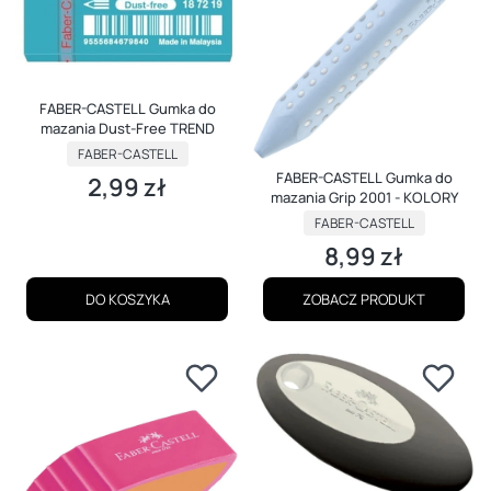
FABER-CASTELL Gumka do
mazania Dust-Free TREND
PRODUCENT
FABER-CASTELL
FABER-CASTELL Gumka do
2,99 zł
Cena
mazania Grip 2001 - KOLORY
PRODUCENT
FABER-CASTELL
8,99 zł
Cena
DO KOSZYKA
ZOBACZ PRODUKT