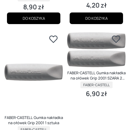
4,20 zł
Cena
8,90 zł
Cena
DO KOSZYKA
DO KOSZYKA
FABER-CASTELL Gumka nakładka
na ołówek Grip 2001 SZARA 2
sztuki
PRODUCENT
FABER-CASTELL
6,90 zł
Cena
FABER-CASTELL Gumka nakładka
na ołówek Grip 2001 1 sztuka
PRODUCENT
FABER-CASTELL