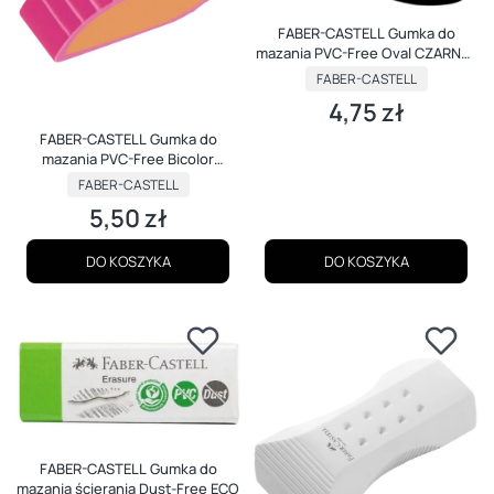
FABER-CASTELL Gumka do
mazania PVC-Free Oval CZARNO-
BIAŁA
PRODUCENT
FABER-CASTELL
4,75 zł
Cena
FABER-CASTELL Gumka do
mazania PVC-Free Bicolor
KOLOROWA
PRODUCENT
FABER-CASTELL
5,50 zł
Cena
DO KOSZYKA
DO KOSZYKA
FABER-CASTELL Gumka do
mazania ścierania Dust-Free ECO