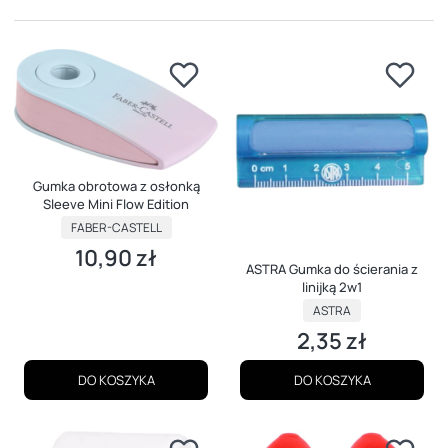
Gumka obrotowa z osłonką
Sleeve Mini Flow Edition
PRODUCENT
FABER-CASTELL
10,90 zł
Cena
ASTRA Gumka do ścierania z
linijką 2w1
PRODUCENT
ASTRA
2,35 zł
Cena
DO KOSZYKA
DO KOSZYKA