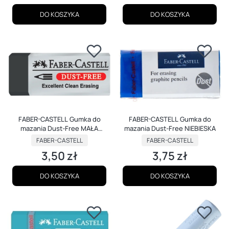
DO KOSZYKA
DO KOSZYKA
FABER-CASTELL Gumka do
FABER-CASTELL Gumka do
mazania Dust-Free MAŁA
mazania Dust-Free NIEBIESKA
CZARNA
PRODUCENT
PRODUCENT
FABER-CASTELL
FABER-CASTELL
3,50 zł
3,75 zł
Cena
Cena
DO KOSZYKA
DO KOSZYKA