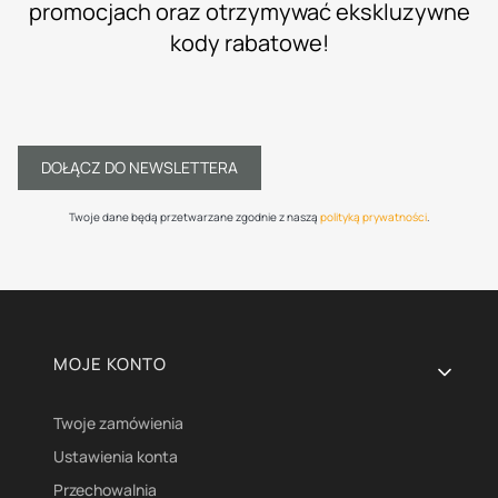
promocjach oraz otrzymywać ekskluzywne
kody rabatowe!
DOŁĄCZ DO NEWSLETTERA
Twoje dane będą przetwarzane zgodnie z naszą
polityką prywatności
.
Linki w stopce
MOJE KONTO
Twoje zamówienia
Ustawienia konta
Przechowalnia