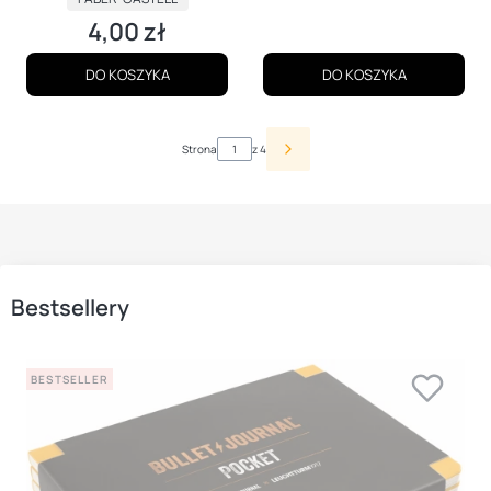
4,00 zł
Cena
DO KOSZYKA
DO KOSZYKA
Strona
z 4
Bestsellery
BESTSELLER