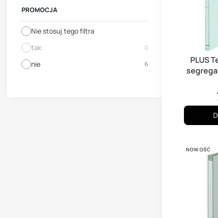
PROMOCJA
Nie stosuj tego filtra
tak
0
PLUS T
nie
6
segregat
A4 Zero 
P
D
NOWOŚĆ