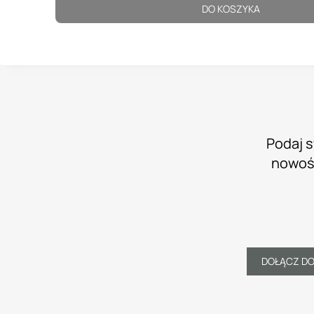
DO KOSZYKA
Podaj s
nowośc
DOŁĄCZ D