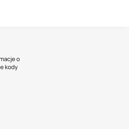
rmacje o
ne kody