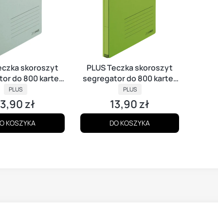
eczka skoroszyt
PLUS Teczka skoroszyt
or do 800 kartek
segregator do 800 kartek
ero Max SZARA
PRODUCENT
A4 Zero Max ZIELONA
PRODUCENT
PLUS
PLUS
13,90 zł
13,90 zł
ena
Cena
O KOSZYKA
DO KOSZYKA