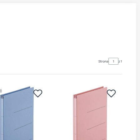
Strona
z 1
Ć