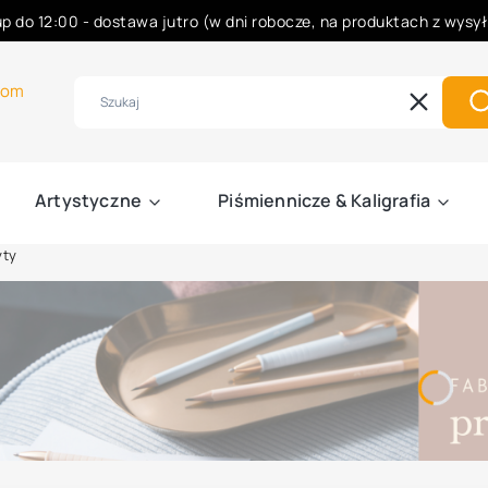
p do 12:00 - dostawa jutro (w dni robocze, na produktach z wysy
Rabaty -50% na wybrane produkty
com
Wyczyść
S
Artystyczne
Piśmiennicze & Kaligrafia
yty