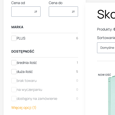
Cena od
Cena do
Sk
zł
zł
MARKA
Produkty:
Sortowani
Marka
PLUS
6
Domyślne
DOSTĘPNOŚĆ
Dostępność
średnia ilość
1
duża ilość
5
NOWOŚĆ
brak towaru
0
na wyczerpaniu
0
dostępny na zamówienie
0
Więcej opcji (1)