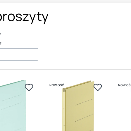
oroszyty
6
e:
NOWOŚĆ
NOWOŚ