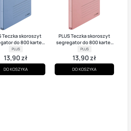
 Teczka skoroszyt
PLUS Teczka skoroszyt
gator do 800 kartek
segregator do 800 kartek
ero Max NIEBIESKA
PRODUCENT
A4 Zero Max RÓŻOWA
PRODUCENT
PLUS
PLUS
13,90 zł
13,90 zł
Cena
Cena
DO KOSZYKA
DO KOSZYKA