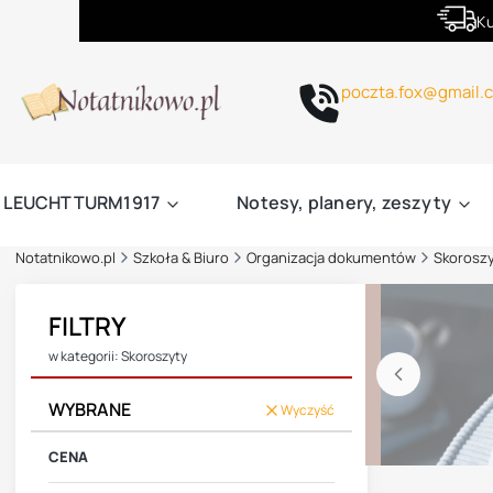
Ku
poczta.fox@gmail.
LEUCHTTURM1917
Notesy, planery, zeszyty
Notatnikowo.pl
Szkoła & Biuro
Organizacja dokumentów
Skorosz
FILTRY
w kategorii: Skoroszyty
WYBRANE
Wyczyść
CENA