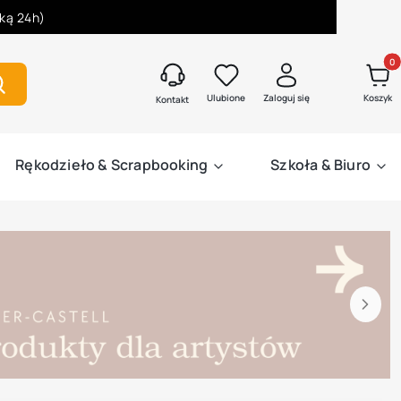
łką 24h)
Produk
zukaj
Ulubione
Zaloguj się
Koszyk
Kontakt
Rękodzieło & Scrapbooking
Szkoła & Biuro