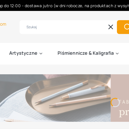
p do 12:00 - dostawa jutro (w dni robocze, na produktach z wysy
Rabaty -50% na wybrane produkty
com
Wyczyść
S
Artystyczne
Piśmiennicze & Kaligrafia