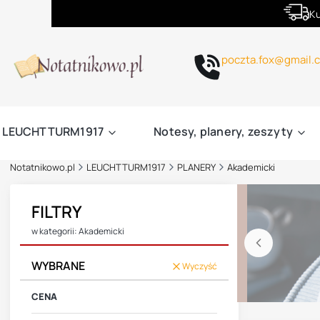
Ku
poczta.fox@gmail.
LEUCHTTURM1917
Notesy, planery, zeszyty
Notatnikowo.pl
LEUCHTTURM1917
PLANERY
Akademicki
FILTRY
w kategorii: Akademicki
WYBRANE
Wyczyść
CENA