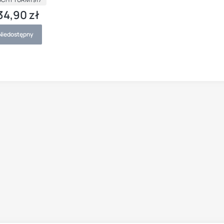
34,90 zł
ena
Niedostępny