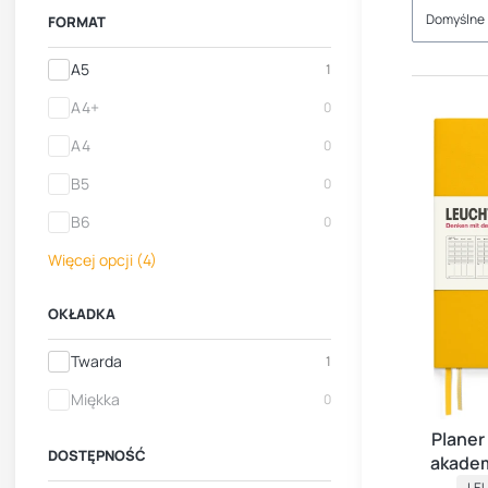
Domyślne
FORMAT
Format
A5
1
A4+
0
A4
0
B5
0
B6
0
Więcej opcji (4)
OKŁADKA
Okładka
Twarda
1
Miękka
0
Planer
DOSTĘPNOŚĆ
akadem
PR
S
LE