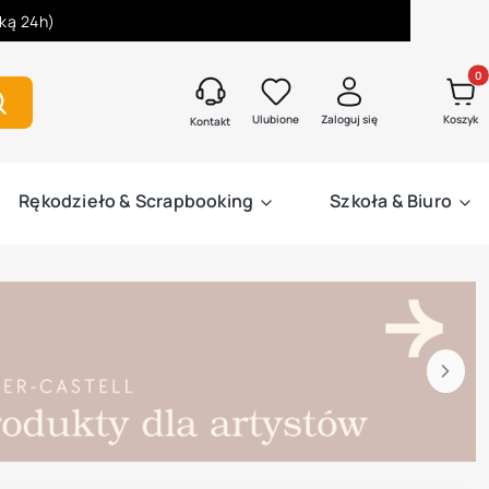
łką 24h)
Produk
zukaj
Ulubione
Zaloguj się
Koszyk
Kontakt
Rękodzieło & Scrapbooking
Szkoła & Biuro