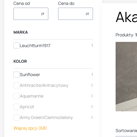
Cena od
Cena do
Ak
zł
zł
MARKA
Produkty:
1
Marka
Leuchtturm1917
1
KOLOR
Kolor
Sunflower
1
Anthracite/Antracytowy
0
Aquamarine
0
Apricot
0
Army Green/Ciemnozielony
0
Więcej opcji (68)
Sortowani