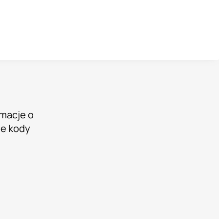
rmacje o
ne kody