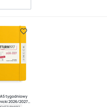
 A5 tygodniowy
icki 2026/2027
ODUCENT
UNFLOWER
UCHTTURM1917