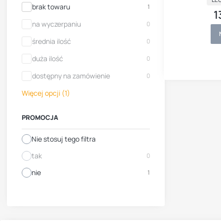
Dostępność
brak towaru
1
1
C
na wyczerpaniu
0
średnia ilość
0
duża ilość
0
dostępny na zamówienie
0
Więcej opcji (1)
PROMOCJA
Nie stosuj tego filtra
tak
0
nie
1