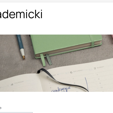
ademicki
e: