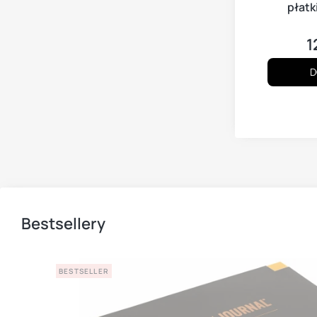
płatk
1
C
D
Bestsellery
BESTSELLER