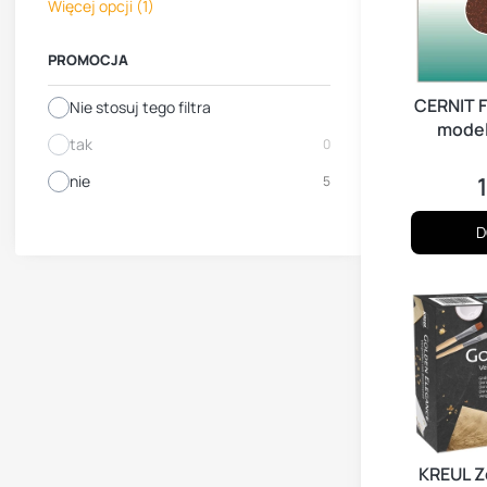
Więcej opcji (1)
PROMOCJA
CERNIT F
Nie stosuj tego filtra
model
tak
0
arku
nie
5
C
D
KREUL Z