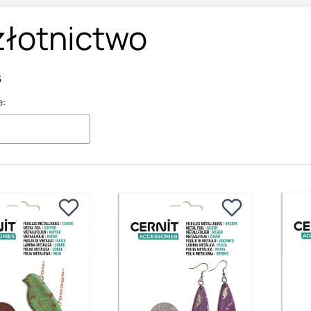
złotnictwo
5
e: