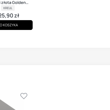
i złota Golden
Elegance
PRODUCENT
KREUL
25,90 zł
ena
O KOSZYKA