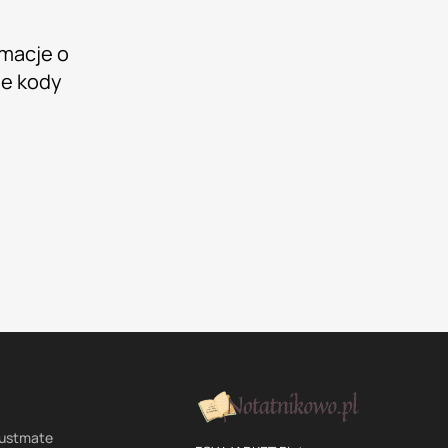
rmacje o
ne kody
rustmate