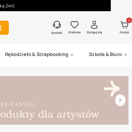
łką 24h)
Produk
zukaj
Ulubione
Zaloguj się
Koszyk
Kontakt
Rękodzieło & Scrapbooking
Szkoła & Biuro