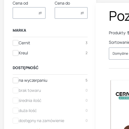
Cena od
Cena do
Po
zł
zł
MARKA
Produkty:
Sortowani
Marka
Cernit
3
Kreul
2
Domyślne
DOSTĘPNOŚĆ
Dostępność
na wyczerpaniu
5
brak towaru
0
średnia ilość
0
duża ilość
0
dostępny na zamówienie
0