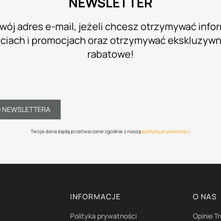
NEWSLETTER
wój adres e-mail, jeżeli chcesz otrzymywać info
iach i promocjach oraz otrzymywać ekskluzyw
rabatowe!
O NEWSLETTERA
Twoje dane będą przetwarzane zgodnie z naszą
polityką prywatności
.
I
INFORMACJE
O NAS
Polityka prywatności
Opinie T