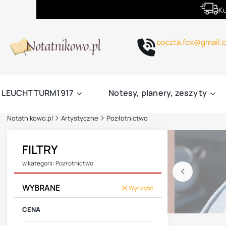
Ku
poczta.fox@gmail.
LEUCHTTURM1917
Notesy, planery, zeszyty
Notatnikowo.pl
Artystyczne
Pozłotnictwo
FILTRY
w kategorii: Pozłotnictwo
WYBRANE
Wyczyść
CENA