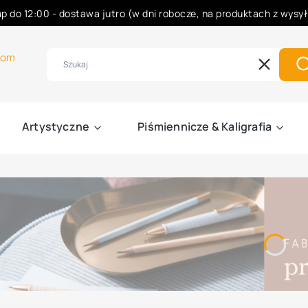
p do 12:00 - dostawa jutro (w dni robocze, na produktach z wysy
Rabaty -50% na wybrane produkty
com
Wyczyść
S
Artystyczne
Piśmiennicze & Kaligrafia