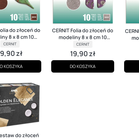
olia do złoceń do
CERNIT Folia do złoceń do
CERNI
iny 8 x 8 cm 10
modeliny 8 x 8 cm 10
mod
szy MIEDZIANA
PRODUCENT
arkuszy SREBRNA
PRODUCENT
CERNIT
CERNIT
19,90 zł
19,90 zł
ena
Cena
O KOSZYKA
DO KOSZYKA
estaw do złoceń