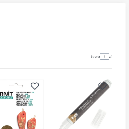
Strona
z 1