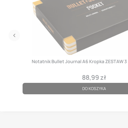
Notatnik Bullet Journal A6 Kropka ZESTAW 3
88,99 zł
Cena
DO KOSZYKA