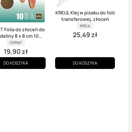
KREUL Klej w pisaku do folii
transferowej, złoceń
PRODUCENT
KREUL
T Folia do złoceń do
25,49 zł
Cena
eliny 8 x 8 cm 10
arkuszy ZŁOTA
PRODUCENT
CERNIT
19,90 zł
Cena
DO KOSZYKA
DO KOSZYKA