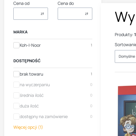
Cena od
Cena do
Wy
zł
zł
MARKA
Produkty:
1
Sortowani
Marka
Koh-I-Noor
1
Domyślne
DOSTĘPNOŚĆ
Dostępność
brak towaru
1
na wyczerpaniu
0
średnia ilość
0
duża ilość
0
dostępny na zamówienie
0
Więcej opcji (1)