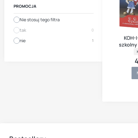
PROMOCJA
Nie stosuj tego filtra
tak
0
KOH-I
nie
1
szkolny
fl
4
C