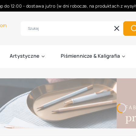
p do 12:00 - dostawa jutro (w dni robocze, na produktach z wysy
Rabaty -50% na wybrane produkty
com
Wyczyść
S
Artystyczne
Piśmiennicze & Kaligrafia