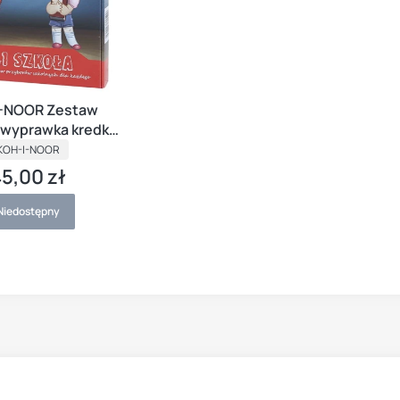
-NOOR Zestaw
 wyprawka kredki
amastry blok
PRODUCENT
KOH-I-NOOR
5,00 zł
ena
Niedostępny