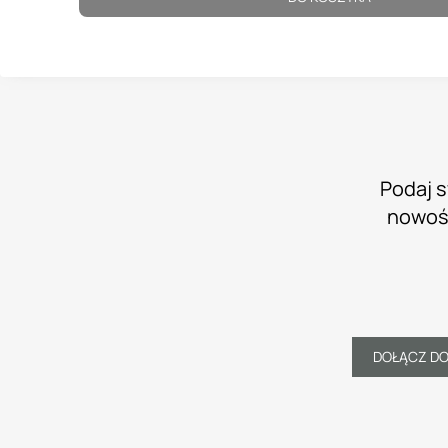
Podaj s
nowośc
DOŁĄCZ D