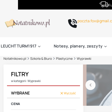
Ku
poczta.fox@gmail.
LEUCHTTURM1917
Notesy, planery, zeszyty
Notatnikowo.pl
Szkoła & Biuro
Plastyczne
Wyprawki
FILTRY
w kategorii: Wyprawki
WYBRANE
Wyczyść
CENA