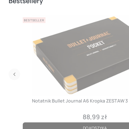
Bestsellery
BESTSELLER
Notatnik Bullet Journal A6 Kropka ZESTAW 3
88,99 zł
Cena
DO KOSZYKA