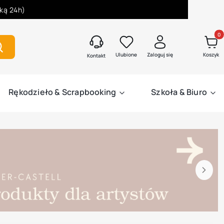
łką 24h)
Produk
zukaj
Ulubione
Zaloguj się
Koszyk
Kontakt
Rękodzieło & Scrapbooking
Szkoła & Biuro