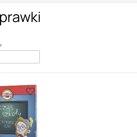
prawki
e: