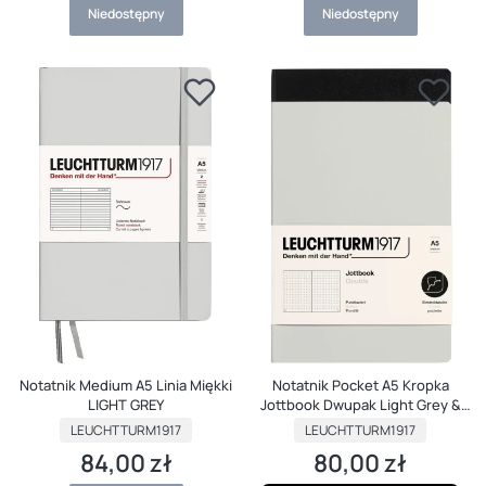
Niedostępny
Niedostępny
Notatnik Medium A5 Linia Miękki
Notatnik Pocket A5 Kropka
LIGHT GREY
Jottbook Dwupak Light Grey &
Black
PRODUCENT
PRODUCENT
LEUCHTTURM1917
LEUCHTTURM1917
84,00 zł
80,00 zł
Cena
Cena