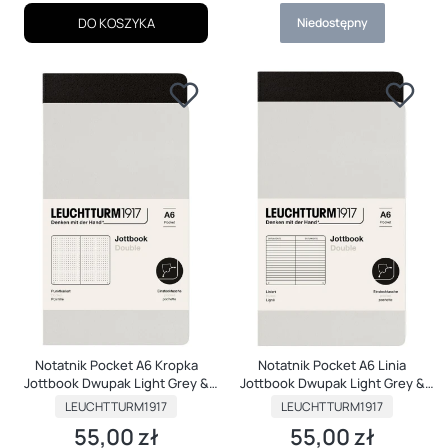
DO KOSZYKA
Niedostępny
Notatnik Pocket A6 Kropka
Notatnik Pocket A6 Linia
Jottbook Dwupak Light Grey &
Jottbook Dwupak Light Grey &
Black
Black
PRODUCENT
PRODUCENT
LEUCHTTURM1917
LEUCHTTURM1917
55,00 zł
55,00 zł
Cena
Cena