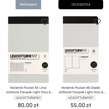
Niedostępny
DO KOSZYKA
Notatnik Pocket A5 Linia
Notatnik Pocket A6 Gładki
Jottbook Dwupak Light Grey &
Jottbook Dwupak Light Grey &
Black
Black
PRODUCENT
PRODUCENT
LEUCHTTURM1917
LEUCHTTURM1917
80,00 zł
55,00 zł
Cena
Cena