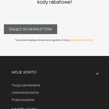
kody rabatowe!
DOŁĄCZ DO NEWSLETTERA
Twoje dane będą przetwarzane zgodnie z naszą
polityką prywatności
.
Linki w stopce
MOJE KONTO
Twoje zamówienia
Ustawienia konta
Przechowalnia