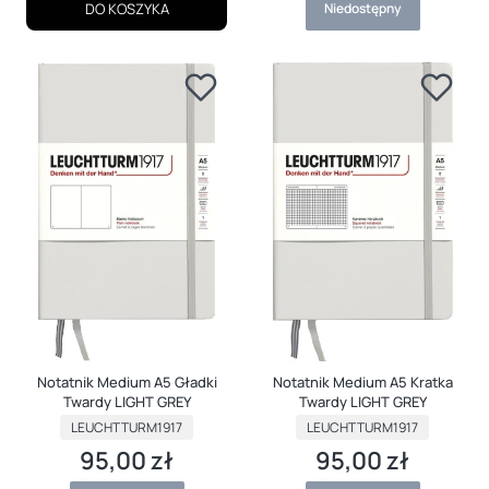
DO KOSZYKA
Niedostępny
Notatnik Medium A5 Gładki
Notatnik Medium A5 Kratka
Twardy LIGHT GREY
Twardy LIGHT GREY
PRODUCENT
PRODUCENT
LEUCHTTURM1917
LEUCHTTURM1917
95,00 zł
95,00 zł
Cena
Cena