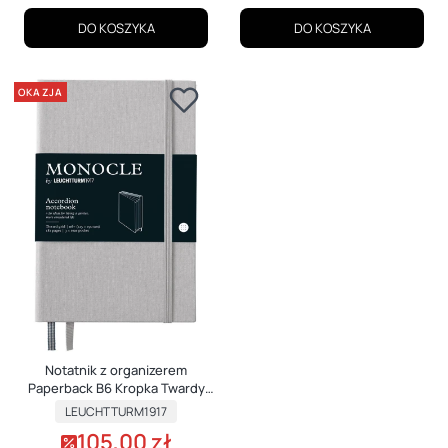
DO KOSZYKA
DO KOSZYKA
OKAZJA
Notatnik z organizerem
Paperback B6 Kropka Twardy
Monocle JASNOSZARY
PRODUCENT
LEUCHTTURM1917
105,00 zł
Cena promocyjna