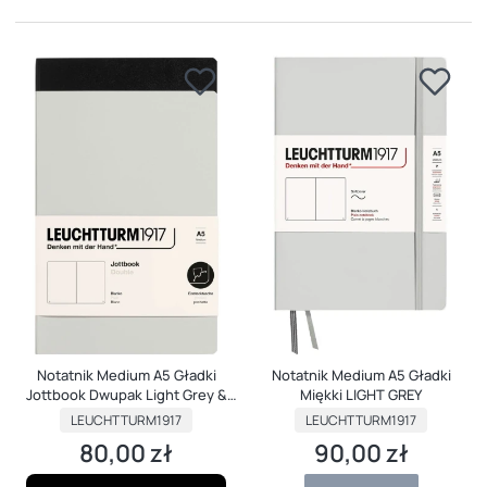
Notatnik Medium A5 Gładki
Notatnik Medium A5 Gładki
Jottbook Dwupak Light Grey &
Miękki LIGHT GREY
Black
PRODUCENT
PRODUCENT
LEUCHTTURM1917
LEUCHTTURM1917
80,00 zł
90,00 zł
Cena
Cena