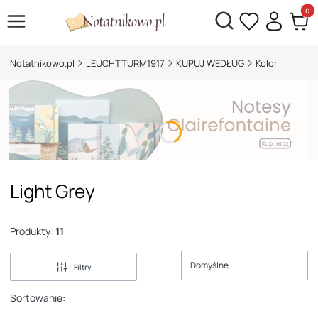
Otwórz wyszukiwarkę
Produk
Notatnikowo.pl
LEUCHTTURM1917
KUPUJ WEDŁUG
Kolor
Light Grey
Produkty:
11
Domyślne
Filtry
Sortowanie: