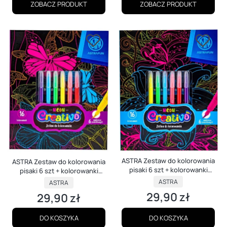
ZOBACZ PRODUKT
ZOBACZ PRODUKT
ASTRA Zestaw do kolorowania
ASTRA Zestaw do kolorowania
pisaki 6 szt + kolorowanki
pisaki 6 szt + kolorowanki
Flowers
Animals
PRODUCENT
PRODUCENT
ASTRA
ASTRA
29,90 zł
29,90 zł
Cena
Cena
DO KOSZYKA
DO KOSZYKA