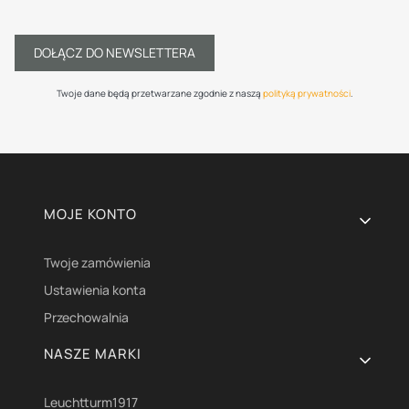
DOŁĄCZ DO NEWSLETTERA
Twoje dane będą przetwarzane zgodnie z naszą
polityką prywatności
.
Linki w stopce
MOJE KONTO
Twoje zamówienia
Ustawienia konta
Przechowalnia
NASZE MARKI
Leuchtturm1917