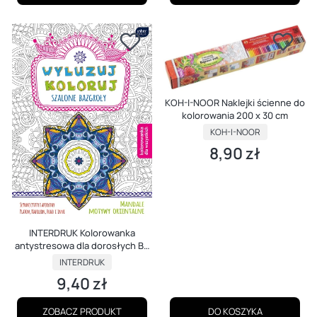
KOH-I-NOOR Naklejki ścienne do
kolorowania 200 x 30 cm
PRODUCENT
KOH-I-NOOR
8,90 zł
Cena
INTERDRUK Kolorowanka
antystresowa dla dorosłych B5
32 k Wyluzuj
PRODUCENT
INTERDRUK
9,40 zł
Cena
ZOBACZ PRODUKT
DO KOSZYKA