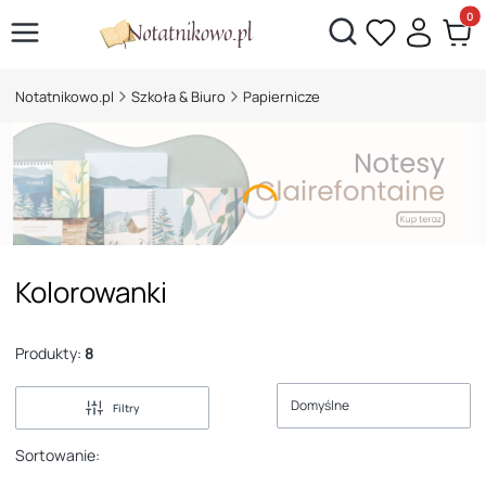
Otwórz wyszukiwarkę
Produk
Notatnikowo.pl
Szkoła & Biuro
Papiernicze
Kolorowanki
Produkty:
8
Domyślne
Filtry
Sortowanie: