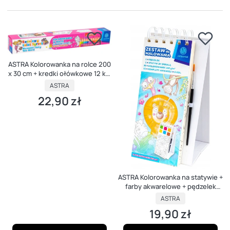
ASTRA Kolorowanka na rolce 200
x 30 cm + kredki ołówkowe 12 kol
WZORY
PRODUCENT
ASTRA
22,90 zł
Cena
ASTRA Kolorowanka na statywie +
farby akwarelowe + pędzelek
WZORY
PRODUCENT
ASTRA
19,90 zł
Cena