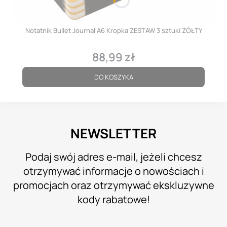
Notatnik Bullet Journal A6 Kropka ZESTAW 3 sztuki ŻÓŁTY
88,99 zł
Cena
DO KOSZYKA
NEWSLETTER
Podaj swój adres e-mail, jeżeli chcesz
otrzymywać informacje o nowościach i
promocjach oraz otrzymywać ekskluzywne
kody rabatowe!