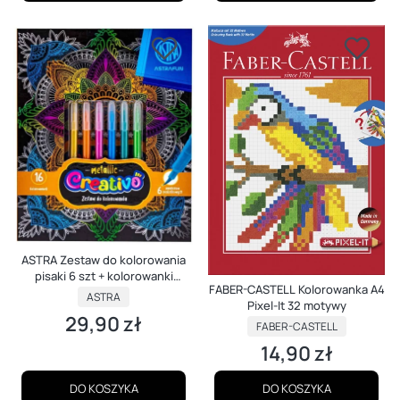
ASTRA Zestaw do kolorowania
pisaki 6 szt + kolorowanki
FABER-CASTELL Kolorowanka A4
Mandala Art
PRODUCENT
ASTRA
Pixel-It 32 motywy
29,90 zł
Cena
PRODUCENT
FABER-CASTELL
14,90 zł
Cena
DO KOSZYKA
DO KOSZYKA