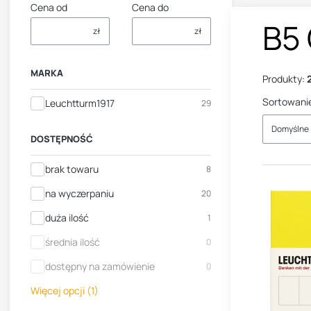
Cena od
Cena do
B5
zł
zł
MARKA
Produkty:
Sortowani
Marka
Leuchtturm1917
29
Domyślne
DOSTĘPNOŚĆ
Dostępność
brak towaru
8
na wyczerpaniu
20
duża ilość
1
średnia ilość
0
dostępny na zamówienie
0
Więcej opcji (1)