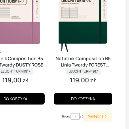
nik Composition B5
Notatnik Composition B5
 Twardy DUSTY ROSE
Linia Twardy FOREST
PRODUCENT
PRODUCENT
GREEN
LEUCHTTURM1917
LEUCHTTURM1917
119,00 zł
119,00 zł
Cena
Cena
DO KOSZYKA
DO KOSZYKA
Następna
Strona
z 2