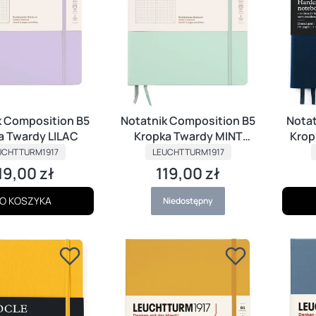
k Composition B5
Notatnik Composition B5
Notat
a Twardy LILAC
Kropka Twardy MINT
Krop
ODUCENT
PRODUCENT
GREEN
UCHTTURM1917
LEUCHTTURM1917
19,00 zł
119,00 zł
ena
Cena
O KOSZYKA
Niedostępny