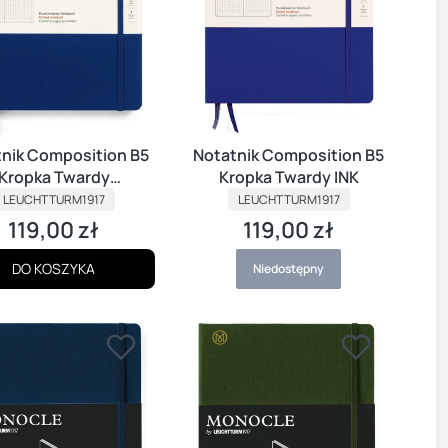
nik Composition B5
Notatnik Composition B5
Kropka Twardy
Kropka Twardy INK
PRODUCENT
GRANATOWY
PRODUCENT
LEUCHTTURM1917
LEUCHTTURM1917
119,00 zł
119,00 zł
Cena
Cena
DO KOSZYKA
Niedostępny