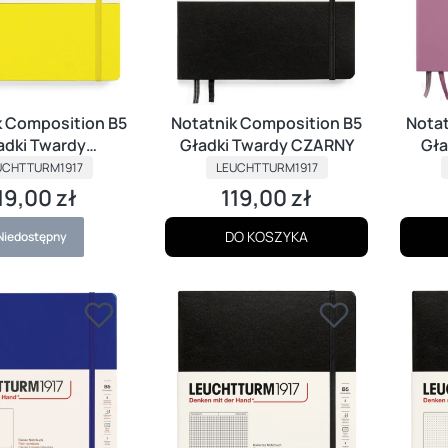
k Composition B5
Notatnik Composition B5
Notat
adki Twardy
Gładki Twardy CZARNY
Gła
ODUCENT
YTRYNOWY
PRODUCENT
UCHTTURM1917
LEUCHTTURM1917
19,00 zł
119,00 zł
ena
Cena
DO KOSZYKA
Niedostępny