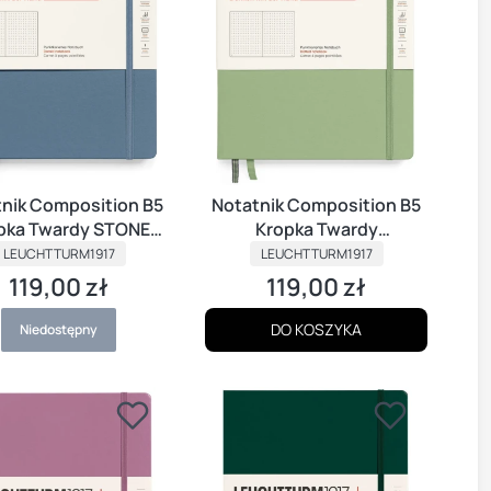
nik Composition B5
Notatnik Composition B5
pka Twardy STONE
Kropka Twardy
PRODUCENT
BLUE
PRODUCENT
SZAŁWIOWY
LEUCHTTURM1917
LEUCHTTURM1917
119,00 zł
119,00 zł
Cena
Cena
DO KOSZYKA
Niedostępny