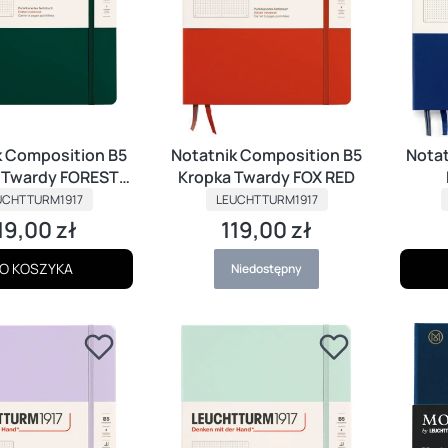
k Composition B5
Notatnik Composition B5
Notat
 Twardy FOREST
Kropka Twardy FOX RED
ODUCENT
GREEN
PRODUCENT
UCHTTURM1917
LEUCHTTURM1917
19,00 zł
119,00 zł
ena
Cena
O KOSZYKA
Niedostępny