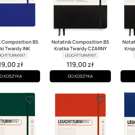
k Composition B5
Notatnik Composition B5
Notat
ki Twardy INK
Kratka Twardy CZARNY
Kro
ODUCENT
PRODUCENT
UCHTTURM1917
LEUCHTTURM1917
19,00 zł
119,00 zł
ena
Cena
O KOSZYKA
DO KOSZYKA