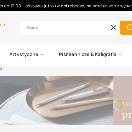
p do 12:00 - dostawa jutro (w dni robocze, na produktach z wysy
Rabaty -50% na wybrane produkty
com
Wyczyść
S
Artystyczne
Piśmiennicze & Kaligrafia
rd