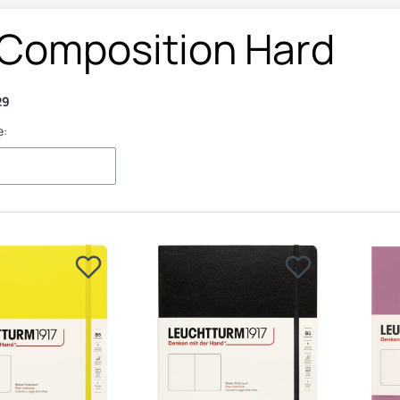
 Composition Hard
29
e: