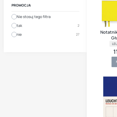
PROMOCJA
Nie stosuj tego filtra
tak
2
Notatni
nie
27
Gł
PR
C
LE
1
C