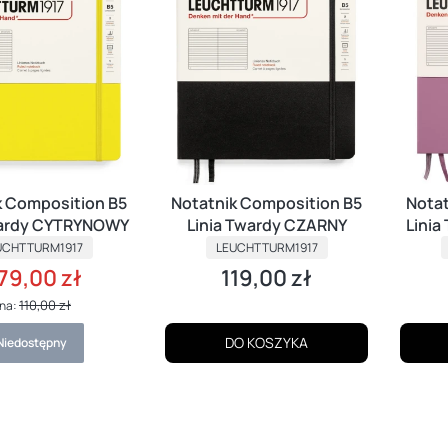
k Composition B5
Notatnik Composition B5
Notat
wardy CYTRYNOWY
Linia Twardy CZARNY
Linia
ODUCENT
PRODUCENT
UCHTTURM1917
LEUCHTTURM1917
79,00 zł
119,00 zł
Cena promocyjna
Cena
110,00 zł
na:
DO KOSZYKA
Niedostępny