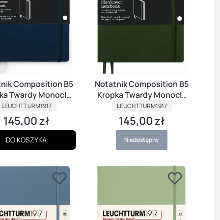
nik Composition B5
Notatnik Composition B5
ka Twardy Monocle
Kropka Twardy Monocle
PRODUCENT
GRANATOWY
PRODUCENT
OLIVE
LEUCHTTURM1917
LEUCHTTURM1917
145,00 zł
145,00 zł
Cena
Cena
DO KOSZYKA
Niedostępny