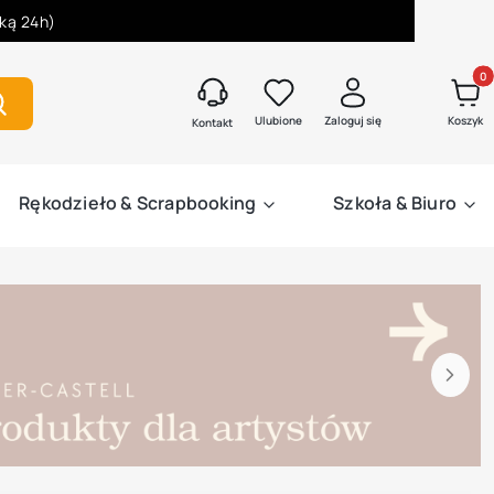
łką 24h)
Produk
zukaj
Ulubione
Zaloguj się
Koszyk
Kontakt
Rękodzieło & Scrapbooking
Szkoła & Biuro