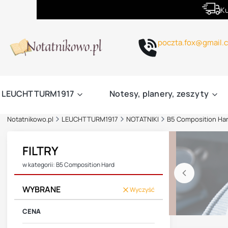
Ku
poczta.fox@gmail.
LEUCHTTURM1917
Notesy, planery, zeszyty
Notatnikowo.pl
LEUCHTTURM1917
NOTATNIKI
B5 Composition Ha
FILTRY
w kategorii: B5 Composition Hard
WYBRANE
Wyczyść
CENA