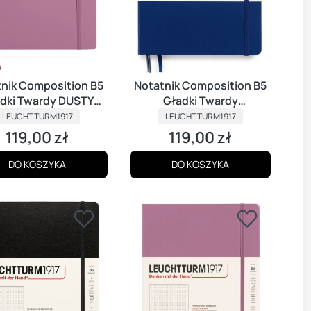
nik Composition B5
Notatnik Composition B5
dki Twardy DUSTY
Gładki Twardy
PRODUCENT
ROSE
PRODUCENT
GRANATOWY
LEUCHTTURM1917
LEUCHTTURM1917
119,00 zł
119,00 zł
Cena
Cena
DO KOSZYKA
DO KOSZYKA