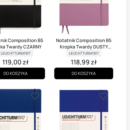
nik Composition B5
Notatnik Composition B5
pka Twardy CZARNY
Kropka Twardy DUSTY
PRODUCENT
PRODUCENT
ROSE
LEUCHTTURM1917
LEUCHTTURM1917
119,00 zł
118,99 zł
Cena
Cena
DO KOSZYKA
DO KOSZYKA