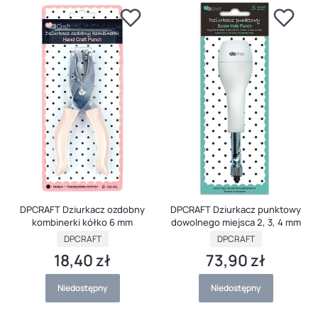
DPCRAFT Dziurkacz ozdobny
DPCRAFT Dziurkacz punktowy
kombinerki kółko 6 mm
dowolnego miejsca 2, 3, 4 mm
PRODUCENT
PRODUCENT
DPCRAFT
DPCRAFT
18,40 zł
73,90 zł
Cena
Cena
Niedostępny
Niedostępny