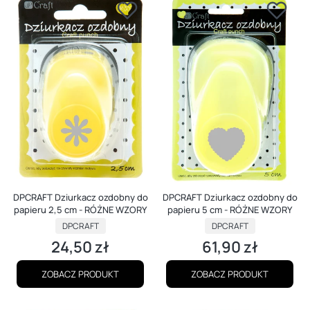
DPCRAFT Dziurkacz ozdobny do
DPCRAFT Dziurkacz ozdobny do
papieru 2,5 cm - RÓŻNE WZORY
papieru 5 cm - RÓŻNE WZORY
PRODUCENT
PRODUCENT
DPCRAFT
DPCRAFT
24,50 zł
61,90 zł
Cena
Cena
ZOBACZ PRODUKT
ZOBACZ PRODUKT