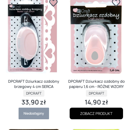
DPCRAFT Dziurkacz ozdobny
DPCRAFT Dziurkacz ozdobny do
brzegowy 4 cm SERCA
papieru 1,6 cm - RÓŻNE WZORY
PRODUCENT
PRODUCENT
DPCRAFT
DPCRAFT
33,90 zł
14,90 zł
Cena
Cena
Niedostępny
ZOBACZ PRODUKT