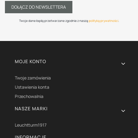
DOŁĄCZ DO NEWSLETTERA
Twoje dane będą przetwarzane zgodnie z naszą
polityką prywatności
.
Linki w stopce
MOJE KONTO
Twoje zamówienia
Ustawienia konta
Przechowalnia
NASZE MARKI
Leuchtturm1917
INFORMACJE