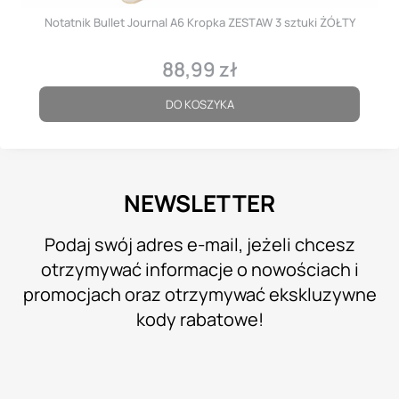
Notatnik Bullet Journal A6 Kropka ZESTAW 3 sztuki ŻÓŁTY
88,99 zł
Cena
DO KOSZYKA
NEWSLETTER
Podaj swój adres e-mail, jeżeli chcesz
otrzymywać informacje o nowościach i
promocjach oraz otrzymywać ekskluzywne
kody rabatowe!