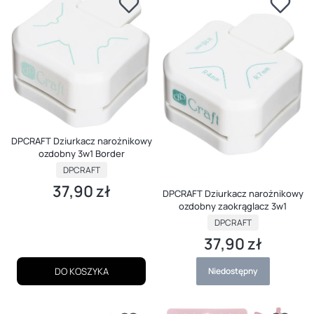
DPCRAFT Dziurkacz narożnikowy
ozdobny 3w1 Border
PRODUCENT
DPCRAFT
37,90 zł
Cena
DPCRAFT Dziurkacz narożnikowy
ozdobny zaokrąglacz 3w1
PRODUCENT
DPCRAFT
37,90 zł
Cena
DO KOSZYKA
Niedostępny