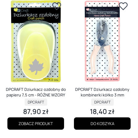
DPCRAFT Dziurkacz ozdobny do
DPCRAFT Dziurkacz ozdobny
papieru 7,5 cm - RÓŻNE WZORY
kombinerki kółko 3 mm
PRODUCENT
PRODUCENT
DPCRAFT
DPCRAFT
87,90 zł
18,40 zł
Cena
Cena
ZOBACZ PRODUKT
DO KOSZYKA