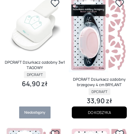
DPCRAFT Dziurkacz ozdobny 3w1
TAGOWY
PRODUCENT
DPCRAFT
DPCRAFT Dziurkacz ozdobny
64,90 zł
Cena
brzegowy 4 cm BRYLANT
PRODUCENT
DPCRAFT
33,90 zł
Cena
Niedostępny
DO KOSZYKA