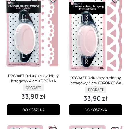
DPCRAFT Dziurkacz ozdobny
DPCRAFT Dziurkacz ozdobny
brzegowy 4 cm KORONKA
brzegowy 4 cm KORONKOWA
PRODUCENT
DPCRAFT
LAMÓWKA
PRODUCENT
DPCRAFT
33,90 zł
Cena
33,90 zł
Cena
DO KOSZYKA
DO KOSZYKA