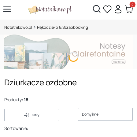
Otwórz wyszukiwarkę
Produk
Notatnikowo.pl
Rękodzieło & Scrapbooking
Dziurkacze ozdobne
Produkty:
18
Domyślne
Filtry
Sortowanie: