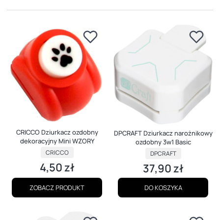
CRICCO Dziurkacz ozdobny
DPCRAFT Dziurkacz narożnikowy
dekoracyjny Mini WZORY
ozdobny 3w1 Basic
PRODUCENT
PRODUCENT
CRICCO
DPCRAFT
4,50 zł
37,90 zł
Cena
Cena
ZOBACZ PRODUKT
DO KOSZYKA