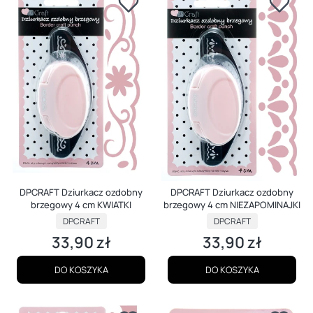
DPCRAFT Dziurkacz ozdobny
DPCRAFT Dziurkacz ozdobny
brzegowy 4 cm KWIATKI
brzegowy 4 cm NIEZAPOMINAJKI
PRODUCENT
PRODUCENT
DPCRAFT
DPCRAFT
33,90 zł
33,90 zł
Cena
Cena
DO KOSZYKA
DO KOSZYKA