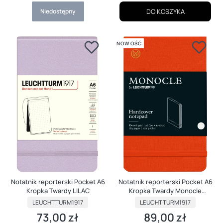
Niedostępny
DO KOSZYKA
NOWOŚĆ
Notatnik reporterski Pocket A6
Notatnik reporterski Pocket A6
Kropka Twardy LILAC
Kropka Twardy Monocle
MANDARIN
PRODUCENT
PRODUCENT
LEUCHTTURM1917
LEUCHTTURM1917
73,00 zł
89,00 zł
Cena
Cena