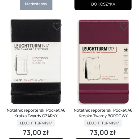
Niedostępny
DO KOSZYKA
Notatnik reporterski Pocket A6
Notatnik reporterski Pocket A6
Kratka Twardy CZARNY
Kropka Twardy BORDOWY
PRODUCENT
PRODUCENT
LEUCHTTURM1917
LEUCHTTURM1917
73,00 zł
73,00 zł
Cena
Cena