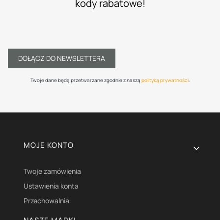
kody rabatowe!
DOŁĄCZ DO NEWSLETTERA
Twoje dane będą przetwarzane zgodnie z naszą
polityką prywatności
.
Linki w stopce
MOJE KONTO
Twoje zamówienia
Ustawienia konta
Przechowalnia