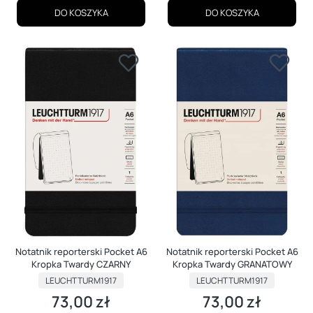
DO KOSZYKA
DO KOSZYKA
Notatnik reporterski Pocket A6
Notatnik reporterski Pocket A6
Kropka Twardy CZARNY
Kropka Twardy GRANATOWY
PRODUCENT
PRODUCENT
LEUCHTTURM1917
LEUCHTTURM1917
73,00 zł
73,00 zł
Cena
Cena