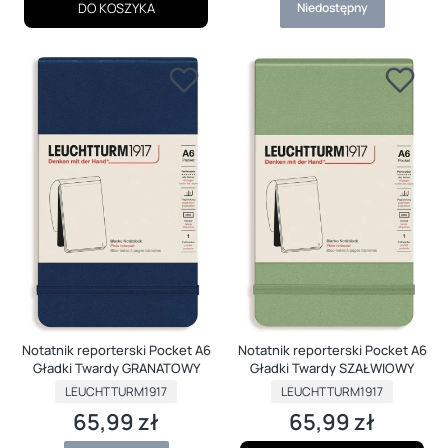
DO KOSZYKA
Niedostępny
Notatnik reporterski Pocket A6
Notatnik reporterski Pocket A6
Gładki Twardy GRANATOWY
Gładki Twardy SZAŁWIOWY
PRODUCENT
PRODUCENT
LEUCHTTURM1917
LEUCHTTURM1917
65,99 zł
65,99 zł
Cena
Cena