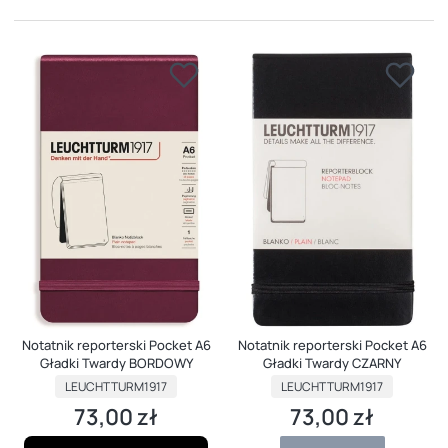
Notatnik reporterski Pocket A6
Notatnik reporterski Pocket A6
Gładki Twardy BORDOWY
Gładki Twardy CZARNY
PRODUCENT
PRODUCENT
LEUCHTTURM1917
LEUCHTTURM1917
73,00 zł
73,00 zł
Cena
Cena