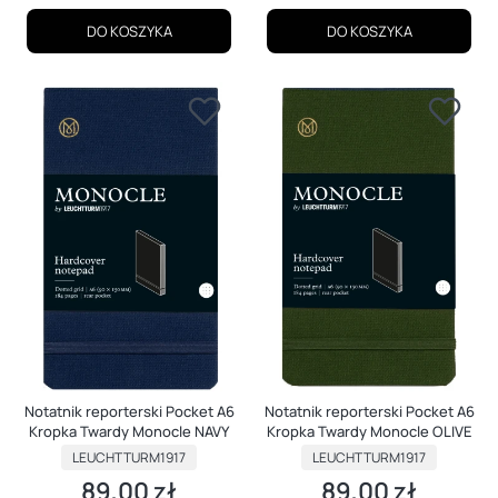
DO KOSZYKA
DO KOSZYKA
Notatnik reporterski Pocket A6
Notatnik reporterski Pocket A6
Kropka Twardy Monocle NAVY
Kropka Twardy Monocle OLIVE
PRODUCENT
PRODUCENT
LEUCHTTURM1917
LEUCHTTURM1917
89,00 zł
89,00 zł
Cena
Cena