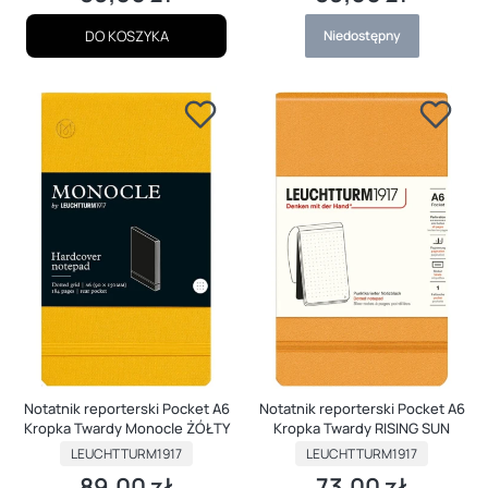
DO KOSZYKA
Niedostępny
Notatnik reporterski Pocket A6
Notatnik reporterski Pocket A6
Kropka Twardy Monocle ŻÓŁTY
Kropka Twardy RISING SUN
PRODUCENT
PRODUCENT
LEUCHTTURM1917
LEUCHTTURM1917
89,00 zł
73,00 zł
Cena
Cena