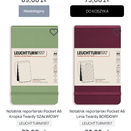
Niedostępny
DO KOSZYKA
Notatnik reporterski Pocket A6
Notatnik reporterski Pocket A6
Kropka Twardy SZAŁWIOWY
Linia Twardy BORDOWY
PRODUCENT
PRODUCENT
LEUCHTTURM1917
LEUCHTTURM1917