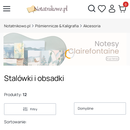
Otwórz wyszukiwarkę
Produk
Notatnikowo.pl
Piśmiennicze & Kaligrafia
Akcesoria
Stalówki i obsadki
Produkty:
12
Domyślne
Filtry
Sortowanie: