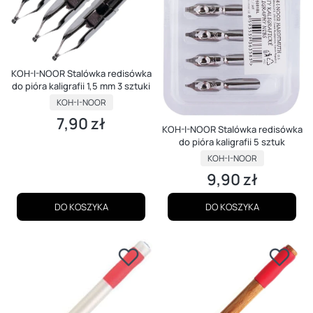
KOH-I-NOOR Stalówka redisówka
do pióra kaligrafii 1,5 mm 3 sztuki
PRODUCENT
KOH-I-NOOR
7,90 zł
Cena
KOH-I-NOOR Stalówka redisówka
do pióra kaligrafii 5 sztuk
PRODUCENT
KOH-I-NOOR
9,90 zł
Cena
DO KOSZYKA
DO KOSZYKA