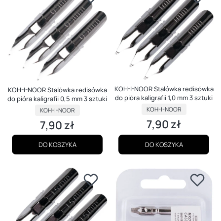
KOH-I-NOOR Stalówka redisówka
KOH-I-NOOR Stalówka redisówka
do pióra kaligrafii 1,0 mm 3 sztuki
do pióra kaligrafii 0,5 mm 3 sztuki
PRODUCENT
PRODUCENT
KOH-I-NOOR
KOH-I-NOOR
7,90 zł
7,90 zł
Cena
Cena
DO KOSZYKA
DO KOSZYKA