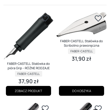
FABER-CASTELL Stalówka do
Scribolino praworęczna
PRODUCENT
FABER-CASTELL
31,90 zł
Cena
FABER-CASTELL Stalówka do
pióra Grip - RÓŻNE RODZAJE
PRODUCENT
FABER-CASTELL
37,90 zł
Cena
ZOBACZ PRODUKT
DO KOSZYKA