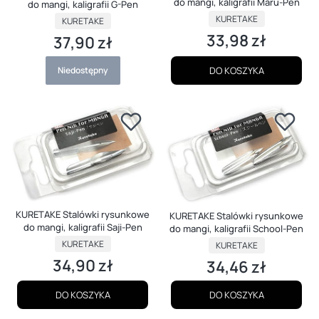
do mangi, kaligrafii Maru-Pen
do mangi, kaligrafii G-Pen
PRODUCENT
PRODUCENT
KURETAKE
KURETAKE
33,98 zł
37,90 zł
Cena
Cena
Niedostępny
DO KOSZYKA
KURETAKE Stalówki rysunkowe
KURETAKE Stalówki rysunkowe
do mangi, kaligrafii Saji-Pen
do mangi, kaligrafii School-Pen
PRODUCENT
PRODUCENT
KURETAKE
KURETAKE
34,90 zł
34,46 zł
Cena
Cena
DO KOSZYKA
DO KOSZYKA