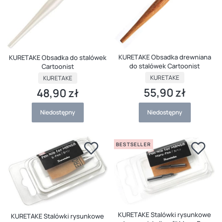
KURETAKE Obsadka drewniana
KURETAKE Obsadka do stalówek
do stalówek Cartoonist
Cartoonist
PRODUCENT
PRODUCENT
KURETAKE
KURETAKE
55,90 zł
48,90 zł
Cena
Cena
Niedostępny
Niedostępny
BESTSELLER
KURETAKE Stalówki rysunkowe
KURETAKE Stalówki rysunkowe