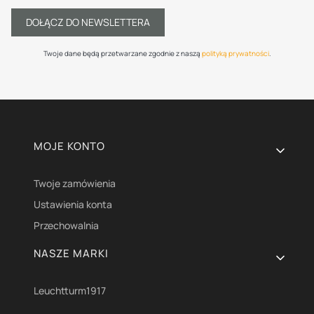
DOŁĄCZ DO NEWSLETTERA
Twoje dane będą przetwarzane zgodnie z naszą
polityką prywatności
.
Linki w stopce
MOJE KONTO
Twoje zamówienia
Ustawienia konta
Przechowalnia
NASZE MARKI
Leuchtturm1917