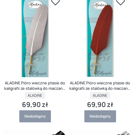
ALADINE Pióro wieczne ptasie do
ALADINE Pióro wieczne ptasie do
kaligrafii ze stalówką do maczania
kaligrafii ze stalówką do maczania
BIAŁE
CZERWONE
PRODUCENT
PRODUCENT
ALADINE
ALADINE
69,90 zł
69,90 zł
Cena
Cena
Niedostępny
Niedostępny