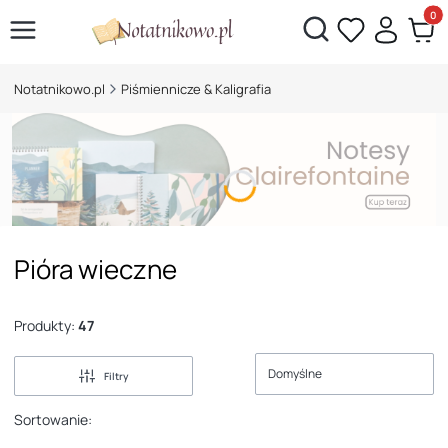
Otwórz wyszukiwarkę
Produk
Notatnikowo.pl
Piśmiennicze & Kaligrafia
Pióra wieczne
Produkty:
47
Domyślne
Filtry
Sortowanie: