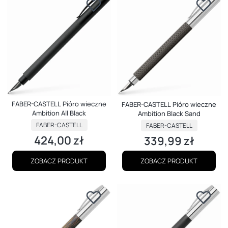
FABER-CASTELL Pióro wieczne
FABER-CASTELL Pióro wieczne
Ambition All Black
Ambition Black Sand
PRODUCENT
PRODUCENT
FABER-CASTELL
FABER-CASTELL
424,00 zł
339,99 zł
Cena
Cena
ZOBACZ PRODUKT
ZOBACZ PRODUKT