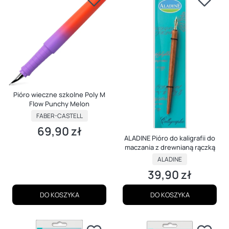
Pióro wieczne szkolne Poly M
Flow Punchy Melon
PRODUCENT
FABER-CASTELL
69,90 zł
Cena
ALADINE Pióro do kaligrafii do
maczania z drewnianą rączką
PRODUCENT
ALADINE
39,90 zł
Cena
DO KOSZYKA
DO KOSZYKA