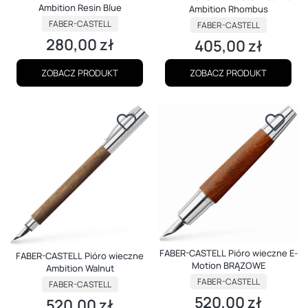
Ambition Resin Blue
Ambition Rhombus
PRODUCENT
PRODUCENT
FABER-CASTELL
FABER-CASTELL
280,00 zł
405,00 zł
Cena
Cena
ZOBACZ PRODUKT
ZOBACZ PRODUKT
FABER-CASTELL Pióro wieczne E-
FABER-CASTELL Pióro wieczne
Motion BRĄZOWE
Ambition Walnut
PRODUCENT
FABER-CASTELL
PRODUCENT
FABER-CASTELL
520,00 zł
Cena
520,00 zł
Cena