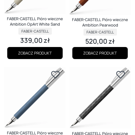
FABER-CASTELL Pióro wieczne
FABER-CASTELL Pióro wieczne
Ambition OpArt White Sand
Ambition Pearwood
PRODUCENT
PRODUCENT
FABER-CASTELL
FABER-CASTELL
339,00 zł
520,00 zł
Cena
Cena
ZOBACZ PRODUKT
ZOBACZ PRODUKT
FABER-CASTELL Pióro wieczne
FABER-CASTELL Pióro wieczne