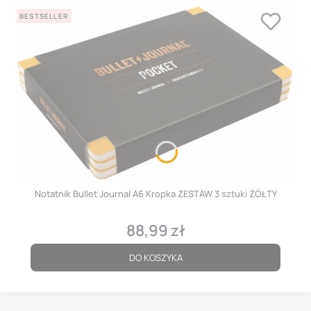
BESTSELLER
Notatnik Bullet Journal A6 Kropka ZESTAW 3 sztuki ŻÓŁTY
88,99 zł
Cena
DO KOSZYKA