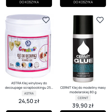
DO KOSZYKA
DO KOSZYKA
ASTRA Klej winylowy do
decoupage scrapbookingu 250
CERNIT Klej do modeliny masy
ml
modelarskiej 80 g
PRODUCENT
ASTRA
PRODUCENT
CERNIT
24,50 zł
Cena
39,90 zł
Cena