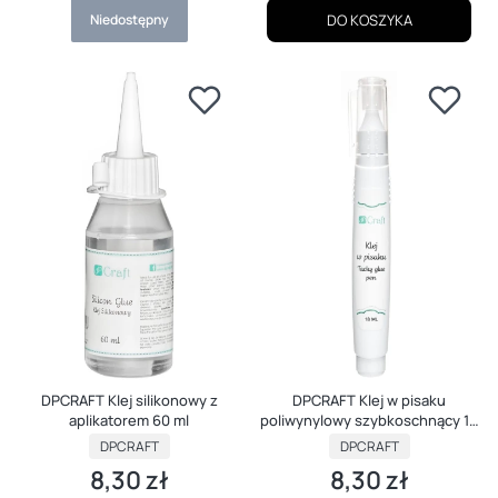
Niedostępny
DO KOSZYKA
DPCRAFT Klej silikonowy z
DPCRAFT Klej w pisaku
aplikatorem 60 ml
poliwynylowy szybkoschnący 18
ml
PRODUCENT
PRODUCENT
DPCRAFT
DPCRAFT
8,30 zł
8,30 zł
Cena
Cena