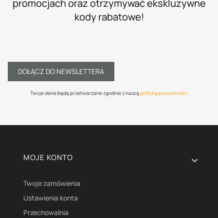
promocjach oraz otrzymywać ekskluzywne
kody rabatowe!
DOŁĄCZ DO NEWSLETTERA
Twoje dane będą przetwarzane zgodnie z naszą
polityką prywatności
.
Linki w stopce
MOJE KONTO
Twoje zamówienia
Ustawienia konta
Przechowalnia