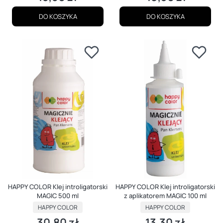
DO KOSZYKA
DO KOSZYKA
HAPPY COLOR Klej introligatorski
HAPPY COLOR Klej introligatorski
MAGIC 500 ml
z aplikatorem MAGIC 100 ml
PRODUCENT
PRODUCENT
HAPPY COLOR
HAPPY COLOR
30,80 zł
13,30 zł
Cena
Cena