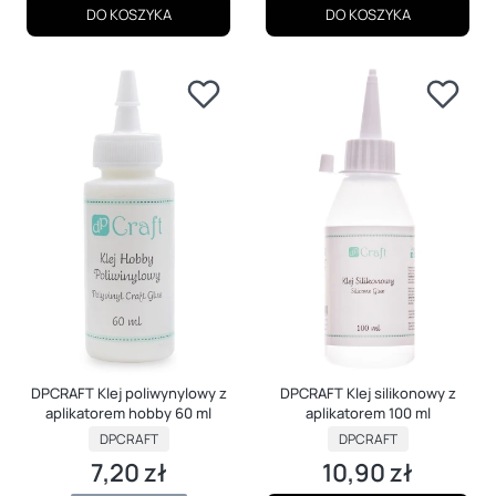
DO KOSZYKA
DO KOSZYKA
DPCRAFT Klej poliwynylowy z
DPCRAFT Klej silikonowy z
aplikatorem hobby 60 ml
aplikatorem 100 ml
PRODUCENT
PRODUCENT
DPCRAFT
DPCRAFT
7,20 zł
10,90 zł
Cena
Cena