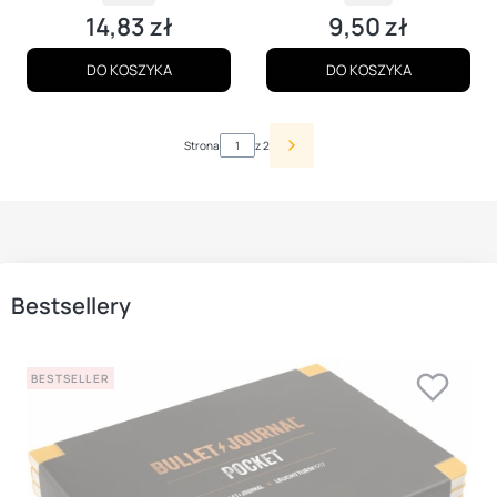
14,83 zł
9,50 zł
Cena
Cena
DO KOSZYKA
DO KOSZYKA
Strona
z 2
Bestsellery
BESTSELLER