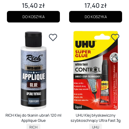
15,40 zł
17,40 zł
Cena
Cena
DO KOSZYKA
DO KOSZYKA
RICH Klej do tkanin ubrań 120 ml
UHU Klej błyskawiczny
Applique Glue
szybkoschnący Ultra Fast 3g
PRODUCENT
PRODUCENT
RICH
UHU