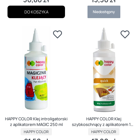
DO KOSZYKA
Niedostępny
HAPPY COLOR Klej introligatorski
HAPPY COLOR Klej
z aplikatorem MAGIC 250 ml
szybkoschnący z aplikatorem 100
g Quick
PRODUCENT
PRODUCENT
HAPPY COLOR
HAPPY COLOR