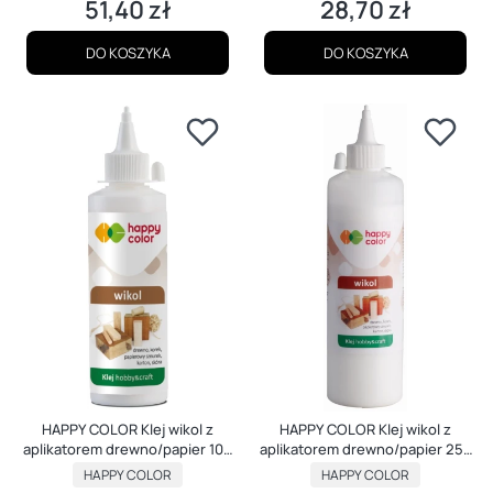
51,40 zł
28,70 zł
Cena
Cena
DO KOSZYKA
DO KOSZYKA
HAPPY COLOR Klej wikol z
HAPPY COLOR Klej wikol z
aplikatorem drewno/papier 100
aplikatorem drewno/papier 250
ml
ml
PRODUCENT
PRODUCENT
HAPPY COLOR
HAPPY COLOR