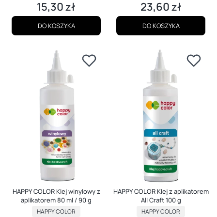
15,30 zł
23,60 zł
Cena
Cena
DO KOSZYKA
DO KOSZYKA
HAPPY COLOR Klej winylowy z
HAPPY COLOR Klej z aplikatorem
aplikatorem 80 ml / 90 g
All Craft 100 g
PRODUCENT
PRODUCENT
HAPPY COLOR
HAPPY COLOR