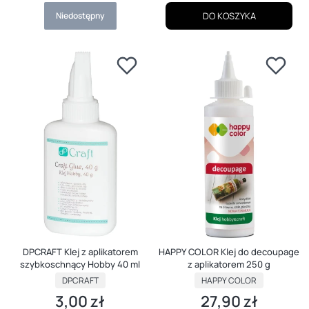
Niedostępny
DO KOSZYKA
DPCRAFT Klej z aplikatorem
HAPPY COLOR Klej do decoupage
szybkoschnący Hobby 40 ml
z aplikatorem 250 g
PRODUCENT
PRODUCENT
DPCRAFT
HAPPY COLOR
3,00 zł
27,90 zł
Cena
Cena