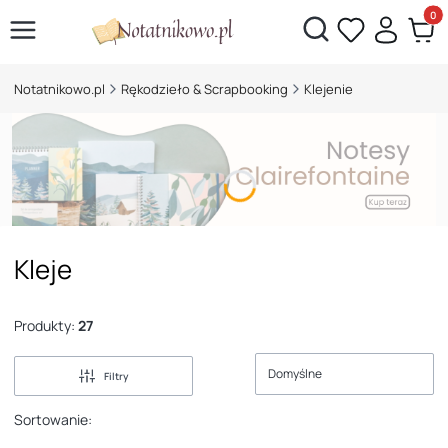
Otwórz wyszukiwarkę
Produk
Notatnikowo.pl
Rękodzieło & Scrapbooking
Klejenie
Kleje
Produkty:
27
Domyślne
Filtry
Sortowanie: