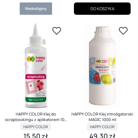
Niedostępny
DO KOSZYKA
HAPPY COLOR Klej do
HAPPY COLOR Klej introligatorski
scrapbookingu z aplikatorem 100
MAGIC 1000 ml
g
PRODUCENT
PRODUCENT
HAPPY COLOR
HAPPY COLOR
15,50 zł
49,30 zł
Cena
Cena