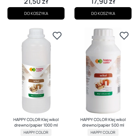
21,50 zł
17,90 zł
Cena
Cena
DO KOSZYKA
DO KOSZYKA
HAPPY COLOR Klej wikol
HAPPY COLOR Klej wikol
drewno/papier 1000 ml
drewno/papier 500 ml
PRODUCENT
PRODUCENT
HAPPY COLOR
HAPPY COLOR