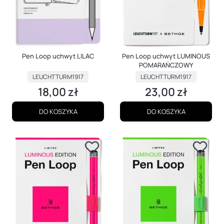
Pen Loop uchwyt LILAC
Pen Loop uchwyt LUMINOUS
POMARAŃCZOWY
PRODUCENT
PRODUCENT
LEUCHTTURM1917
LEUCHTTURM1917
18,00 zł
23,00 zł
Cena
Cena
DO KOSZYKA
DO KOSZYKA