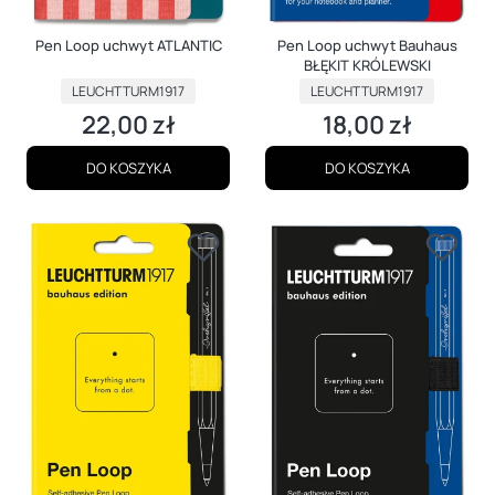
Pen Loop uchwyt ATLANTIC
Pen Loop uchwyt Bauhaus
BŁĘKIT KRÓLEWSKI
PRODUCENT
PRODUCENT
LEUCHTTURM1917
LEUCHTTURM1917
22,00 zł
18,00 zł
Cena
Cena
DO KOSZYKA
DO KOSZYKA