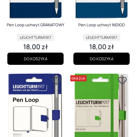
Pen Loop uchwyt GRANATOWY
Pen Loop uchwyt INDIGO
PRODUCENT
PRODUCENT
LEUCHTTURM1917
LEUCHTTURM1917
18,00 zł
18,00 zł
Cena
Cena
DO KOSZYKA
DO KOSZYKA
OKAZJA