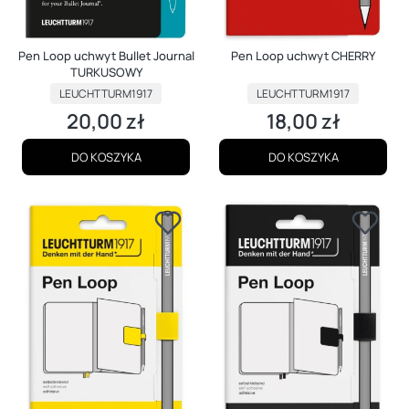
Pen Loop uchwyt Bullet Journal
Pen Loop uchwyt CHERRY
TURKUSOWY
PRODUCENT
PRODUCENT
LEUCHTTURM1917
LEUCHTTURM1917
20,00 zł
18,00 zł
Cena
Cena
DO KOSZYKA
DO KOSZYKA