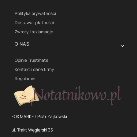
Polityka prywatności
Dostawa i płatności
Zwroty i reklamacje
O NAS
Opinie Trustmate
Kontakt i dane firmy
Regulamin
FOX MARKET Piotr Zajkowski
ul. Trakt Węgierski 35