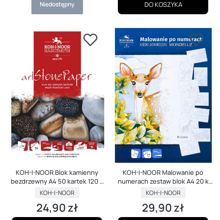
Niedostępny
DO KOSZYKA
KOH-I-NOOR Blok kamienny
KOH-I-NOOR Malowanie po
bezdrzewny A4 50 kartek 120 g
numerach zestaw blok A4 20 k
ArtStone
250 g
PRODUCENT
PRODUCENT
KOH-I-NOOR
KOH-I-NOOR
24,90 zł
29,90 zł
Cena
Cena