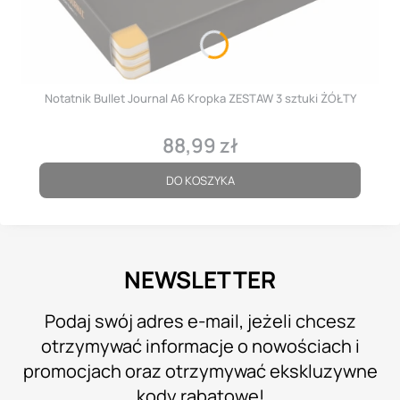
Notatnik Bullet Journal A6 Kropka ZESTAW 3 sztuki ŻÓŁTY
88,99 zł
Cena
DO KOSZYKA
NEWSLETTER
Podaj swój adres e-mail, jeżeli chcesz
otrzymywać informacje o nowościach i
promocjach oraz otrzymywać ekskluzywne
kody rabatowe!