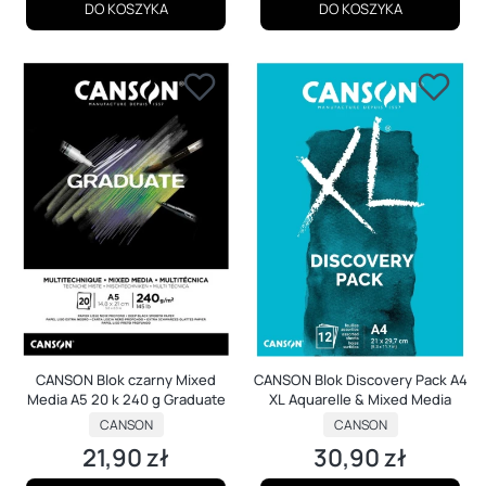
DO KOSZYKA
DO KOSZYKA
CANSON Blok czarny Mixed
CANSON Blok Discovery Pack A4
Media A5 20 k 240 g Graduate
XL Aquarelle & Mixed Media
PRODUCENT
PRODUCENT
CANSON
CANSON
21,90 zł
30,90 zł
Cena
Cena