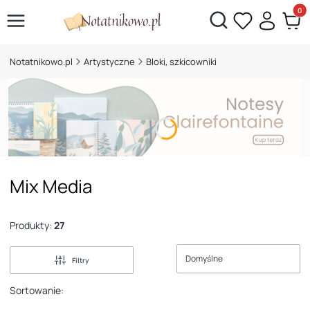
Otwórz wyszukiwarkę
Produk
Notatnikowo.pl
Artystyczne
Bloki, szkicowniki
Mix Media
Produkty:
27
Domyślne
Filtry
Sortowanie: