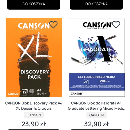
DO KOSZYKA
DO KOSZYKA
CANSON Blok Discovery Pack A4
CANSON Blok do kaligrafii A4
XL Dessin & Croquis
Graduate Lettering Mixed Media
200 g 20 k
PRODUCENT
PRODUCENT
CANSON
CANSON
23,90 zł
32,90 zł
Cena
Cena