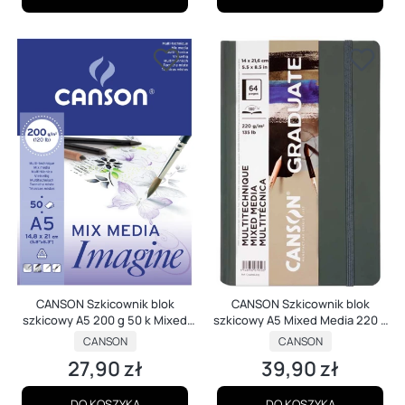
CANSON Szkicownik blok
CANSON Szkicownik blok
szkicowy A5 200 g 50 k Mixed
szkicowy A5 Mixed Media 220 g
Media Imagine
32 kartki Grey
PRODUCENT
PRODUCENT
CANSON
CANSON
27,90 zł
39,90 zł
Cena
Cena
DO KOSZYKA
DO KOSZYKA