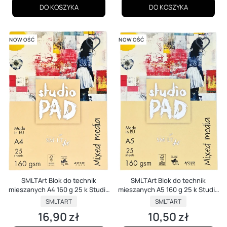
DO KOSZYKA
DO KOSZYKA
NOWOŚĆ
NOWOŚĆ
SMLTArt Blok do technik
SMLTArt Blok do technik
mieszanych A4 160 g 25 k Studio
mieszanych A5 160 g 25 k Studio
Pad Mixed Media
Pad Mixed Media
PRODUCENT
PRODUCENT
SMLTART
SMLTART
16,90 zł
10,50 zł
Cena
Cena