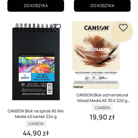
DO KOSZYKA
DO KOSZYKA
CANSON Blok ochra/natural
Mixed Media A5 30 k 220 g
Graduate
PRODUCENT
CANSON
CANSON Blok na spirali A5 Mix
19,90 zł
Cena
Media 40 kartek 224 g
PRODUCENT
CANSON
44,90 zł
Cena