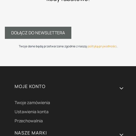
DOŁĄCZ DO NEWSLETTERA
Twoje dane będą przetwarzane zgodnie z naszą
polityką prywatności
.
Linki w stopce
MOJE KONTO
Twoje zamówienia
Ustawienia konta
Przechowalnia
NASZE MARKI