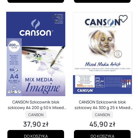
CANSON Szkicownik blok
CANSON Szkicownik blok
szkicowy A4 200 g 50 k Mixed
szkicowy A4 300 g 25 k Mixed
Media Imagine
Media Artist
PRODUCENT
PRODUCENT
CANSON
CANSON
37,90 zł
45,90 zł
Cena
Cena
DO KOSZYKA
DO KOSZYKA