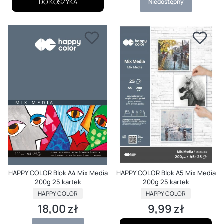
DO KOSZYKA
Niedostępny
HAPPY COLOR Blok A4 Mix Media
HAPPY COLOR Blok A5 Mix Media
200g 25 kartek
200g 25 kartek
PRODUCENT
PRODUCENT
HAPPY COLOR
HAPPY COLOR
18,00 zł
9,99 zł
Cena
Cena