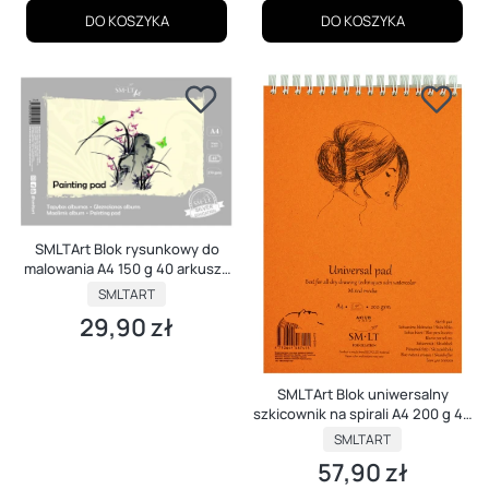
DO KOSZYKA
DO KOSZYKA
SMLTArt Blok rysunkowy do
malowania A4 150 g 40 arkuszy
Silver
PRODUCENT
SMLTART
29,90 zł
Cena
SMLTArt Blok uniwersalny
szkicownik na spirali A4 200 g 40
ark Mixed Media
PRODUCENT
SMLTART
57,90 zł
Cena