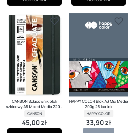
CANSON Szkicownik blok
HAPPY COLOR Blok A3 Mix Media
szkicowy A5 Mixed Media 220 g
200g 25 kartek
32 kartki Natural
PRODUCENT
PRODUCENT
CANSON
HAPPY COLOR
45,00 zł
33,90 zł
Cena
Cena