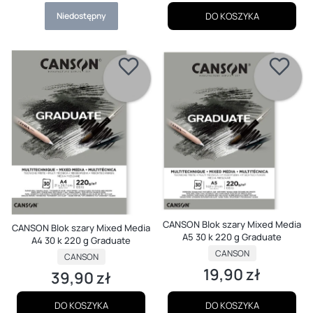
Niedostępny
DO KOSZYKA
CANSON Blok szary Mixed Media
CANSON Blok szary Mixed Media
A5 30 k 220 g Graduate
A4 30 k 220 g Graduate
PRODUCENT
CANSON
PRODUCENT
CANSON
19,90 zł
Cena
39,90 zł
Cena
DO KOSZYKA
DO KOSZYKA