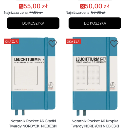
55,00 zł
50,00 zł
Cena promocyjna
Cena promocyjna
77,00 zł
68,00 zł
Najniższa cena:
Najniższa cena:
DO KOSZYKA
DO KOSZYKA
OKAZJA
OKAZJA
Notatnik Pocket A6 Gładki
Notatnik Pocket A6 Kropka
Twardy NORDYCKI NIEBIESKI
Twardy NORDYCKI NIEBIESKI