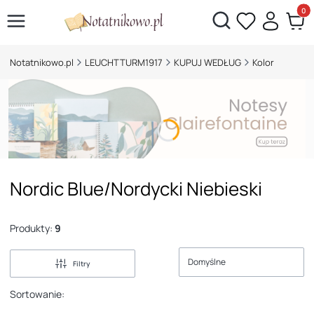
Otwórz wyszukiwarkę
Produk
Notatnikowo.pl
LEUCHTTURM1917
KUPUJ WEDŁUG
Kolor
Nordic Blue/Nordycki Niebieski
Produkty:
9
Domyślne
Filtry
Sortowanie: