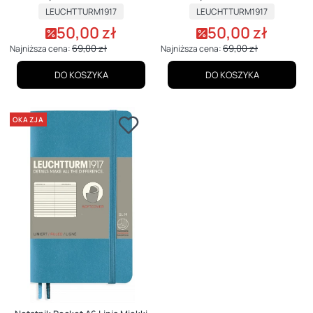
PRODUCENT
PRODUCENT
LEUCHTTURM1917
LEUCHTTURM1917
50,00 zł
50,00 zł
Cena promocyjna
Cena promocyjna
69,00 zł
69,00 zł
Najniższa cena:
Najniższa cena:
DO KOSZYKA
DO KOSZYKA
OKAZJA