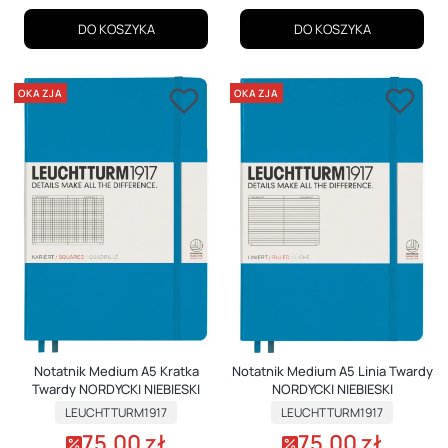
DO KOSZYKA
DO KOSZYKA
OKAZJA
OKAZJA
Notatnik Medium A5 Kratka
Notatnik Medium A5 Linia Twardy
Twardy NORDYCKI NIEBIESKI
NORDYCKI NIEBIESKI
PRODUCENT
PRODUCENT
LEUCHTTURM1917
LEUCHTTURM1917
75,00 zł
75,00 zł
Cena promocyjna
Cena promocyjna