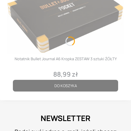
Notatnik Bullet Journal A6 Kropka ZESTAW 3 sztuki ŻÓŁTY
88,99 zł
Cena
DO KOSZYKA
NEWSLETTER