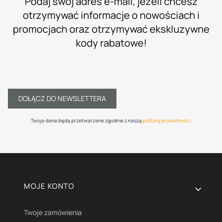
Podaj swój adres e-mail, jeżeli chcesz
otrzymywać informacje o nowościach i
promocjach oraz otrzymywać ekskluzywne
kody rabatowe!
DOŁĄCZ DO NEWSLETTERA
Twoje dane będą przetwarzane zgodnie z naszą
polityką prywatności
.
Linki w stopce
MOJE KONTO
Twoje zamówienia