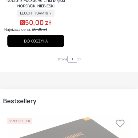
Notatnik Pocket A6 Linia Miękki
NORDYCKI NIEBIESKI
PRODUCENT
LEUCHTTURM1917
50,00 zł
Cena promocyjna
66,00 zł
Najniższa cena:
DO KOSZYKA
Strona
z 1
Bestsellery
BESTSELLER