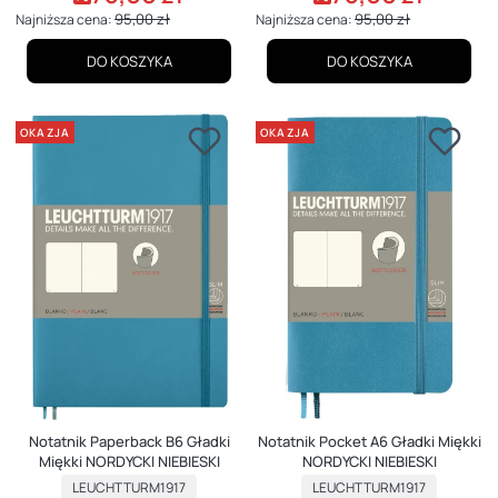
95,00 zł
95,00 zł
Najniższa cena:
Najniższa cena:
DO KOSZYKA
DO KOSZYKA
OKAZJA
OKAZJA
Notatnik Paperback B6 Gładki
Notatnik Pocket A6 Gładki Miękki
Miękki NORDYCKI NIEBIESKI
NORDYCKI NIEBIESKI
PRODUCENT
PRODUCENT
LEUCHTTURM1917
LEUCHTTURM1917