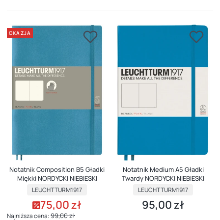
OKAZJA
Notatnik Composition B5 Gładki
Notatnik Medium A5 Gładki
Miękki NORDYCKI NIEBIESKI
Twardy NORDYCKI NIEBIESKI
PRODUCENT
PRODUCENT
LEUCHTTURM1917
LEUCHTTURM1917
75,00 zł
95,00 zł
Cena promocyjna
Cena
99,00 zł
Najniższa cena: