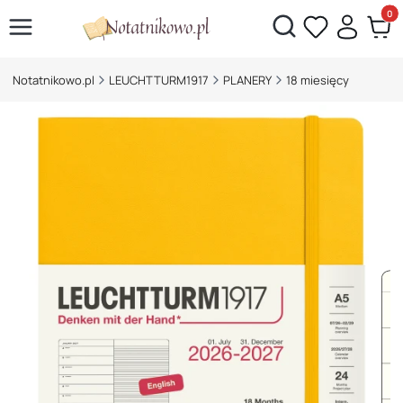
Otwórz wyszukiwarkę
Produk
Notatnikowo.pl
LEUCHTTURM1917
PLANERY
18 miesięcy