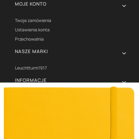
Linki w stopce
MOJE KONTO
Twoje zamówienia
Ustawienia konta
Przechowalnia
NASZE MARKI
Leuchtturm1917
INFORMACJE
Polityka prywatności
Dostawa i płatności
Zwroty i reklamacje
O NAS