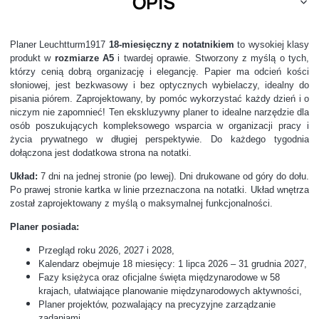
OPIS
Planer Leuchtturm1917
18-miesięczny z
notatnikiem
to wysokiej klasy
produkt w
rozmiarze A5
i twardej oprawie. Stworzony z myślą o tych,
którzy cenią dobrą organizację i elegancję. Papier ma odcień kości
słoniowej, jest bezkwasowy i bez optycznych wybielaczy, idealny do
pisania piórem. Zaprojektowany, by pomóc wykorzystać każdy dzień i o
niczym nie zapomnieć! Ten ekskluzywny planer to idealne narzędzie dla
osób poszukujących kompleksowego wsparcia w organizacji pracy i
życia prywatnego w długiej perspektywie.
Do każdego tygodnia
dołączona jest dodatkowa strona na notatki.
Układ:
7 dni na jednej stronie (po lewej). Dni drukowane od góry do dołu.
Po prawej stronie kartka w linie przeznaczona na notatki. Układ wnętrza
został zaprojektowany z myślą o maksymalnej funkcjonalności.
Planer posiada:
Przegląd roku 2026, 2027 i 2028,
Kalendarz obejmuje 18 miesięcy: 1 lipca 2026 – 31 grudnia 2027,
Fazy księżyca oraz oficjalne święta międzynarodowe w 58
krajach, ułatwiające planowanie międzynarodowych aktywności,
Planer projektów, pozwalający na precyzyjne zarządzanie
zadaniami,