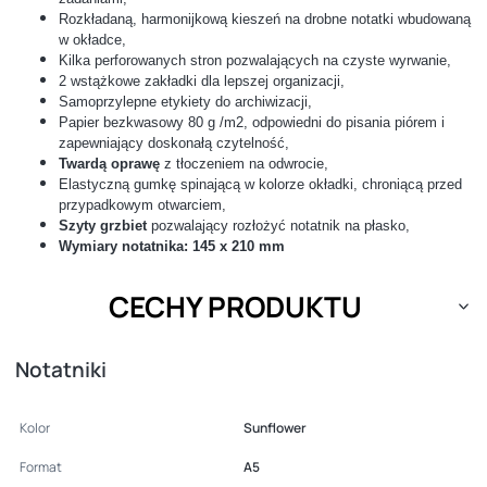
Rozkładaną, harmonijkową kieszeń na drobne notatki wbudowaną
w okładce,
Kilka perforowanych stron pozwalających na czyste wyrwanie,
2 wstążkowe zakładki dla lepszej organizacji,
Samoprzylepne etykiety do archiwizacji,
Papier bezkwasowy 80 g /m2, o
dpowiedni do pisania piórem i
zapewniający doskonałą czytelność,
Twardą oprawę
z tłoczeniem na odwrocie,
Elastyczną gumkę spinającą w kolorze okładki, chroniącą przed
przypadkowym otwarciem,
Szyty grzbiet
pozwalający rozłożyć notatnik na płasko,
Wymiary notatnika: 145 x 210 mm
CECHY PRODUKTU
Notatniki
Kolor
Sunflower
Format
A5