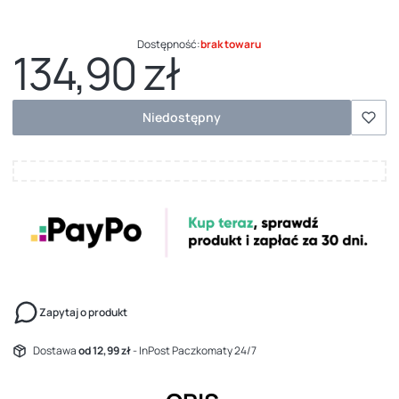
Dostępność:
brak towaru
134,90 zł
Cena
Niedostępny
Zapytaj o produkt
Dostawa
od 12,99 zł
- InPost Paczkomaty 24/7